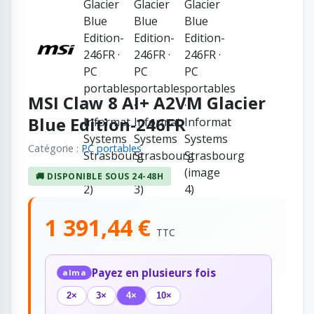
MSI Claw 8 AI+ A2VM Glacier
Blue Edition-246FR
Catégorie :
PC portables
🚚 DISPONIBLE SOUS 24-48H
1 391,44 €
TTC
Payez en plusieurs fois
alma
2×
3×
4×
10×