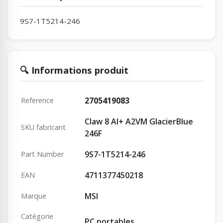
9S7-1T5214-246
🔍 Informations produit
2705419083
Reference
Claw 8 AI+ A2VM GlacierBlue
SKU fabricant
246F
9S7-1T5214-246
Part Number
4711377450218
EAN
MSI
Marque
Catégorie
PC portables