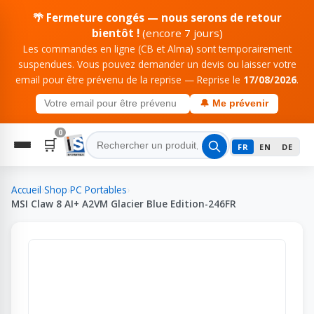
🌴 Fermeture congés — nous serons de retour
bientôt !
(encore 7 jours)
Les commandes en ligne (CB et Alma) sont temporairement
suspendues. Vous pouvez demander un devis ou laisser votre
email pour être prévenu de la reprise — Reprise le
17/08/2026
.
🔔 Me prévenir
0
🛒
FR
EN
DE
Accueil
›
Shop
›
PC Portables
›
MSI Claw 8 AI+ A2VM Glacier Blue Edition-246FR