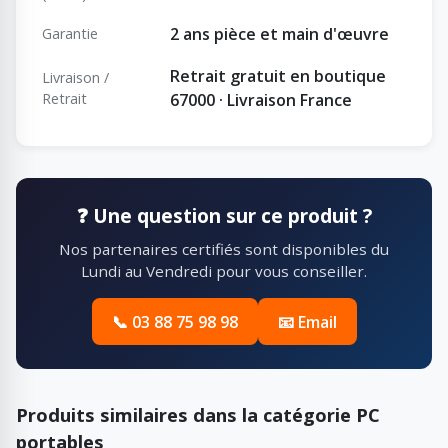
2 ans pièce et main d'œuvre
Garantie
Retrait gratuit en boutique
Livraison /
Retrait
67000 · Livraison France
❓ Une question sur ce produit ?
Nos partenaires certifiés sont disponibles du
Lundi au Vendredi pour vous conseiller.
📞 03 88 75 98 98
📧 Email
Produits similaires dans la catégorie PC
portables