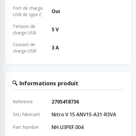
Port de charge
Oui
USB de type C
Tension de
5 V
charge USB
Courant de
3 A
charge USB
🔍 Informations produit
2705418736
Reference
Nitro V 15 ANV15-A31-R3VA
SKU fabricant
NH.U3PEF.004
Part Number