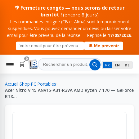
🌴 Fermeture congés — nous serons de retour
bientôt !
(encore 8 jours)
Les commandes en ligne (CB et Alma) sont temporairement
suspendues. Vous pouvez demander un devis ou laisser votre
email pour être prévenu de la reprise — Reprise le
17/08/2026
.
🔔 Me prévenir
0
🛒
FR
EN
DE
Accueil
›
Shop
›
PC Portables
›
Acer Nitro V 15 ANV15-A31-R3VA AMD Ryzen 7 170 — GeForce
RTX…