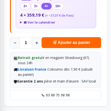
2×
3×
4×
10×
4 × 359,19 €
(+ ~37,07 € de frais)
📅 Voir le calendrier
−
+
🛒 Ajouter au panier
🏪
Retrait gratuit
en magasin Strasbourg (67)
sous 24h
🚚
Livraison France
Colissimo dès 7,90 € (calculé
au panier)
🛡️
Garantie 2 ans
pièce et main d'œuvre · SAV local
📞 03 88 75 98 98