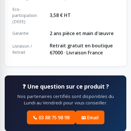
Eco-
3,58 € HT
participation
(DEEE)
2 ans pièce et main d'œuvre
Garantie
Retrait gratuit en boutique
Livraison /
Retrait
67000 · Livraison France
❓ Une question sur ce produit ?
Nos partenaires certifiés sont disponibles du
Lundi au Vendredi pour vous conseiller.
📞 03 88 75 98 98
📧 Email