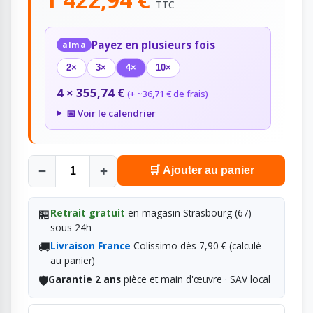
TTC
Payez en plusieurs fois
alma
2×
3×
4×
10×
4 × 355,74 €
(+ ~36,71 € de frais)
📅 Voir le calendrier
−
+
🛒 Ajouter au panier
🏪
Retrait gratuit
en magasin Strasbourg (67)
sous 24h
🚚
Livraison France
Colissimo dès 7,90 € (calculé
au panier)
🛡️
Garantie 2 ans
pièce et main d'œuvre · SAV local