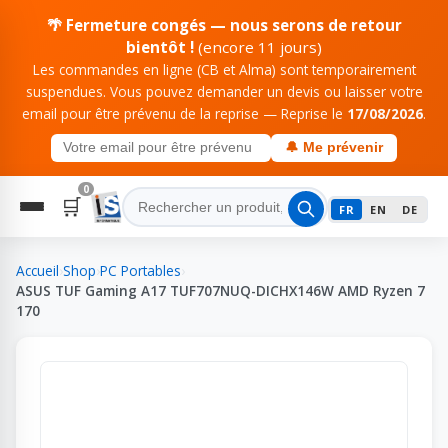
🌴 Fermeture congés — nous serons de retour
bientôt !
(encore 11 jours)
Les commandes en ligne (CB et Alma) sont temporairement
suspendues. Vous pouvez demander un devis ou laisser votre
email pour être prévenu de la reprise — Reprise le
17/08/2026
.
🔔 Me prévenir
0
🛒
FR
EN
DE
Accueil
›
Shop
›
PC Portables
›
ASUS TUF Gaming A17 TUF707NUQ-DICHX146W AMD Ryzen 7
170