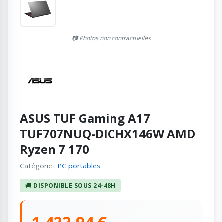
📷 Photos non contractuelles
ASUS TUF Gaming A17
TUF707NUQ-DICHX146W AMD
Ryzen 7 170
Catégorie :
PC portables
🚚 DISPONIBLE SOUS 24-48H
1 422,94 €