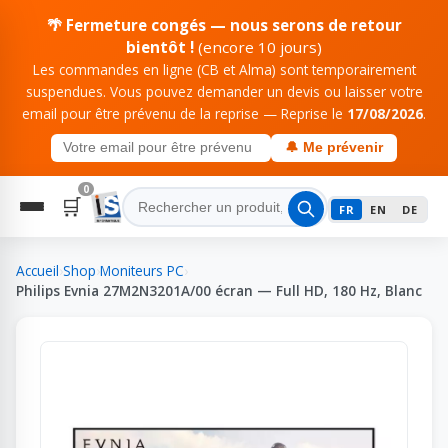
🌴 Fermeture congés — nous serons de retour
bientôt !
(encore 10 jours)
Les commandes en ligne (CB et Alma) sont temporairement
suspendues. Vous pouvez demander un devis ou laisser votre
email pour être prévenu de la reprise — Reprise le
17/08/2026
.
🔔 Me prévenir
0
🛒
FR
EN
DE
Accueil
›
Shop
›
Moniteurs PC
›
Philips Evnia 27M2N3201A/00 écran — Full HD, 180 Hz, Blanc