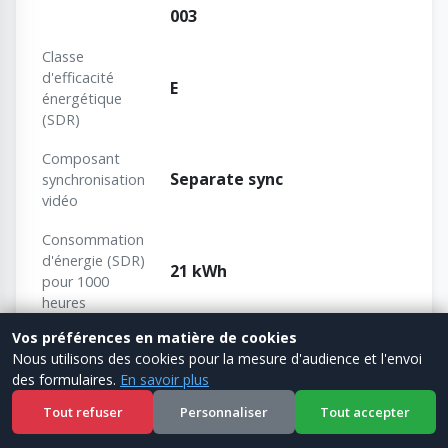
003
Classe
d'efficacité
E
énergétique
(SDR)
Composant
Separate sync
synchronisation
vidéo
Consommation
d'énergie (SDR)
21 kWh
pour 1000
heures
Vos préférences en matière de cookies
Oui
DDC/CI
Nous utilisons des cookies pour la mesure d'audience et l'envoi
des formulaires.
En savoir plus
Manuel
Oui
d'utilisation
Tout refuser
Personnaliser
Tout accepter
Matériaux