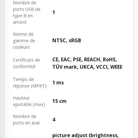
Nombre de
ports USB de
1
type B en
amont
Norme de
NTSC, sRGB
gamme de
couleurs
CE, EAC, PSE, REACH, RoHS,
Certificats de
conformité
TÜV mark, UKCA, VCCI, WEEE
Temps de
1 ms
réponse (MPRT)
Hauteur
15 cm
ajustable (max)
Nombre de
4
ports en aval
picture adjust (brightness,