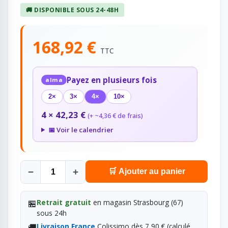
🚚 DISPONIBLE SOUS 24-48H
168,92 €
TTC
Payez en plusieurs fois
alma
2×
3×
4×
10×
4 × 42,23 €
(+ ~4,36 € de frais)
📅 Voir le calendrier
−
+
🛒 Ajouter au panier
🏪
Retrait gratuit
en magasin Strasbourg (67)
sous 24h
🚚
Livraison France
Colissimo dès 7,90 € (calculé