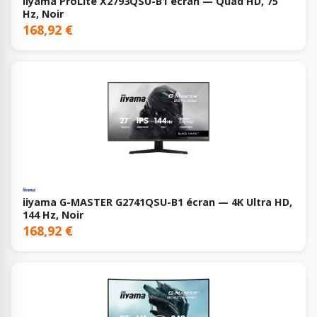
iiyama ProLite X2793QSU-B1 écran — Quad HD, 75
Hz, Noir
168,92 €
iiyama G-MASTER G2741QSU-B1 écran — 4K Ultra HD,
144 Hz, Noir
168,92 €