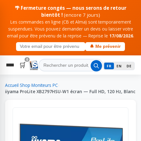
🌴 Fermeture congés — nous serons de retour
bientôt !
(encore 7 jours)
Les commandes en ligne (CB et Alma) sont temporairement
suspendues. Vous pouvez demander un devis ou laisser votre
email pour être prévenu de la reprise — Reprise le
17/08/2026
.
🔔 Me prévenir
0
🛒
FR
EN
DE
Accueil
›
Shop
›
Moniteurs PC
›
iiyama ProLite XB2797HSU-W1 écran — Full HD, 120 Hz, Blanc