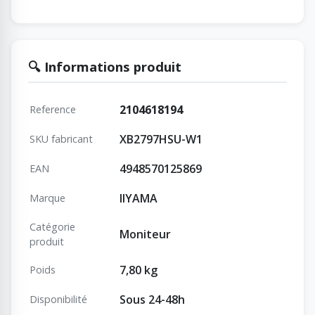
🔍 Informations produit
2104618194
Reference
XB2797HSU-W1
SKU fabricant
4948570125869
EAN
IIYAMA
Marque
Catégorie
Moniteur
produit
7,80 kg
Poids
Sous 24-48h
Disponibilité