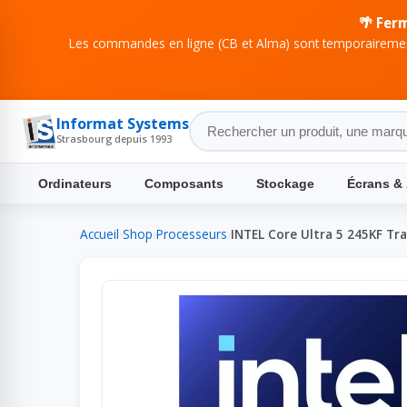
🌴 Fer
Les commandes en ligne (CB et Alma) sont temporairement
Informat Systems
Strasbourg depuis 1993
Ordinateurs
Composants
Stockage
Écrans &
Accueil
›
Shop
›
Processeurs
›
INTEL Core Ultra 5 245KF Tr