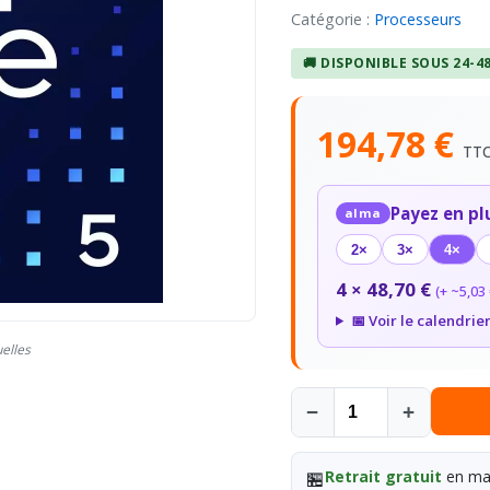
Catégorie :
Processeurs
🚚 DISPONIBLE SOUS 24-4
194,78 €
TT
Payez en pl
alma
2×
3×
4×
4 × 48,70 €
(+ ~5,03 
📅 Voir le calendrie
uelles
−
+
🏪
Retrait gratuit
en mag