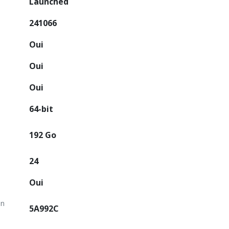
Launched
241066
Oui
Oui
Oui
64-bit
192 Go
24
Oui
on
5A992C