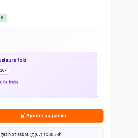
8H
C
usieurs fois
10×
€ de frais)
r
🛒 Ajouter au panier
asin Strasbourg (67) sous 24h