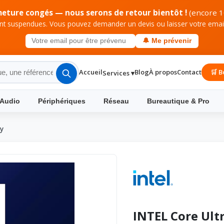
meture congés — nous serons de retour bientôt !
(encore 1
 suspendues. Vous pouvez demander un devis ou laisser votre email 
🔔 Me prévenir
Accueil
Blog
À propos
Contact
🛒 B
Services ▾
 Audio
Périphériques
Réseau
Bureautique & Pro
ay
INTEL Core Ult