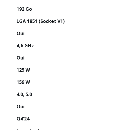
192 Go
LGA 1851 (Socket V1)
Oui
4,6 GHz
Oui
125 W
159 W
4.0, 5.0
Oui
Q4'24