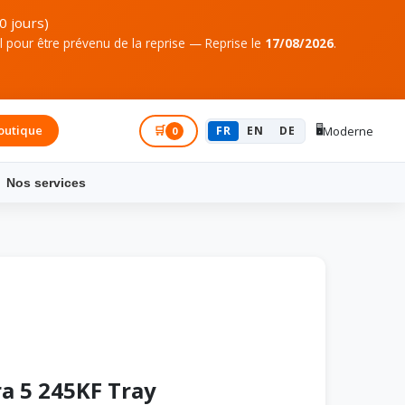
0 jours)
pour être prévenu de la reprise — Reprise le
17/08/2026
.
🖥️
outique
Connexion
🛒
FR
EN
DE
Moderne
0
Nos services
ra 5 245KF Tray