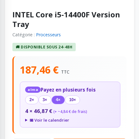
INTEL Core i5-14400F Version
Tray
Catégorie :
Processeurs
🚚 DISPONIBLE SOUS 24-48H
187,46 €
TTC
Payez en plusieurs fois
alma
2×
3×
4×
10×
4 × 46,87 €
(+ ~4,84 € de frais)
📅 Voir le calendrier