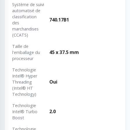
Système de suivi
automatisé de
classification
740.17B1
des
marchandises
(CCATS)
Taille de
45 x 37.5 mm
l'emballage du
processeur
Technologie
Intel® Hyper
Oui
Threading
(Intel® HT
Technology)
Technologie
2.0
Intel® Turbo
Boost
Technologie