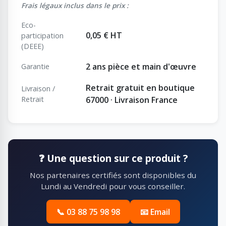
Frais légaux inclus dans le prix :
Eco-
0,05 € HT
participation
(DEEE)
2 ans pièce et main d'œuvre
Garantie
Retrait gratuit en boutique
Livraison /
Retrait
67000 · Livraison France
❓ Une question sur ce produit ?
Nos partenaires certifiés sont disponibles du
Lundi au Vendredi pour vous conseiller.
📞 03 88 75 98 98
📧 Email