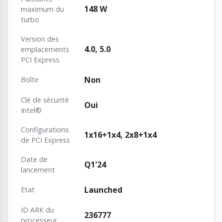
148 W
maximum du
turbo
Version des
4.0, 5.0
emplacements
PCI Express
Non
Boîte
Clé de sécurité
Oui
Intel®
Configurations
1x16+1x4, 2x8+1x4
de PCI Express
Date de
Q1'24
lancement
Launched
Etat
ID ARK du
236777
processeur