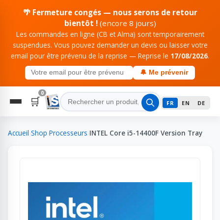
🌴 Fermeture congés — nous serons de retour
bientôt !
(encore 8 jours)
Les commandes en ligne (CB et Alma) sont temporairement
suspendues. Vous pouvez demander un devis ou laisser votre
email pour être prévenu de la reprise — Reprise le
17/08/2026
.
🔔 Me prévenir
0
🛒
FR
EN
DE
Accueil
›
Shop
›
Processeurs
›
INTEL Core i5-14400F Version Tray