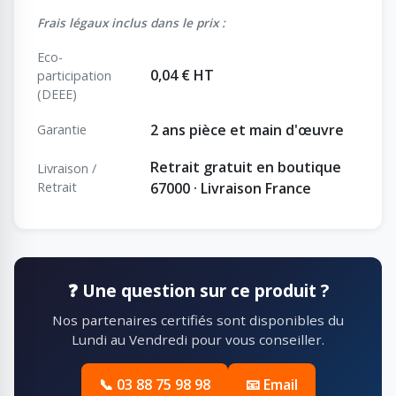
Frais légaux inclus dans le prix :
Eco-
0,04 € HT
participation
(DEEE)
2 ans pièce et main d'œuvre
Garantie
Retrait gratuit en boutique
Livraison /
Retrait
67000 · Livraison France
❓ Une question sur ce produit ?
Nos partenaires certifiés sont disponibles du
Lundi au Vendredi pour vous conseiller.
📞 03 88 75 98 98
📧 Email