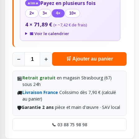
Payez en plusieurs fois
alma
2×
3×
4×
10×
4 × 71,89 €
(+ ~7,42 € de frais)
📅 Voir le calendrier
−
+
🛒 Ajouter au panier
🏪
Retrait gratuit
en magasin Strasbourg (67)
sous 24h
🚚
Livraison France
Colissimo dès 7,90 € (calculé
au panier)
🛡️
Garantie 2 ans
pièce et main d'œuvre · SAV local
📞 03 88 75 98 98