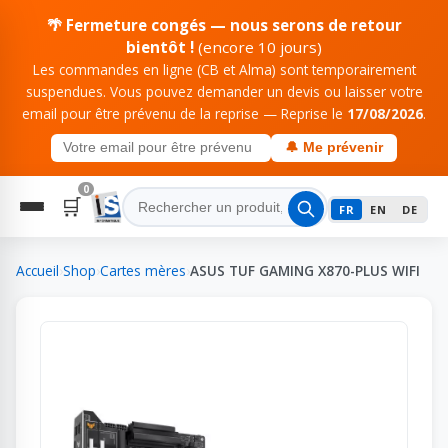
🌴 Fermeture congés — nous serons de retour
bientôt !
(encore 10 jours)
Les commandes en ligne (CB et Alma) sont temporairement
suspendues. Vous pouvez demander un devis ou laisser votre
email pour être prévenu de la reprise — Reprise le
17/08/2026
.
🔔 Me prévenir
0
🛒
FR
EN
DE
Accueil
›
Shop
›
Cartes mères
›
ASUS TUF GAMING X870-PLUS WIFI