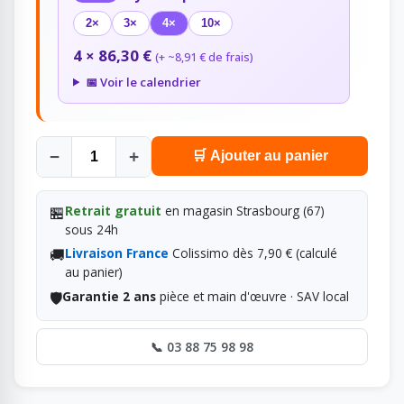
2×
3×
4×
10×
4 × 86,30 €
(+ ~8,91 € de frais)
📅 Voir le calendrier
−
+
🛒 Ajouter au panier
🏪
Retrait gratuit
en magasin Strasbourg (67)
sous 24h
🚚
Livraison France
Colissimo dès 7,90 € (calculé
au panier)
🛡️
Garantie 2 ans
pièce et main d'œuvre · SAV local
📞 03 88 75 98 98