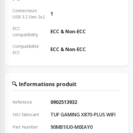
Connecteurs
1
USB 3.2 Gen 2x2
ECC
ECC & Non-ECC
сompatibility
Сompatibilité
ECC & Non-ECC
ECC
🔍 Informations produit
0902513932
Reference
TUF GAMING X870-PLUS WIFI
SKU fabricant
90MB1IU0-M0EAY0
Part Number