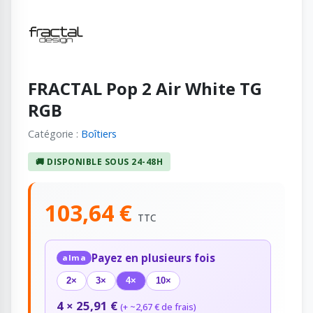
FRACTAL Pop 2 Air White TG
RGB
Catégorie :
Boîtiers
🚚 DISPONIBLE SOUS 24-48H
103,64 €
TTC
Payez en plusieurs fois
alma
2×
3×
4×
10×
4 × 25,91 €
(+ ~2,67 € de frais)