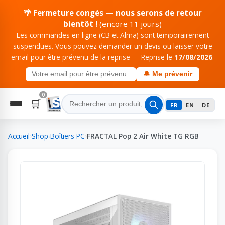
🌴 Fermeture congés — nous serons de retour
bientôt !
(encore 11 jours)
Les commandes en ligne (CB et Alma) sont temporairement
suspendues. Vous pouvez demander un devis ou laisser votre
email pour être prévenu de la reprise — Reprise le
17/08/2026
.
🔔 Me prévenir
0
🛒
FR
EN
DE
Accueil
›
Shop
›
Boîtiers PC
›
FRACTAL Pop 2 Air White TG RGB