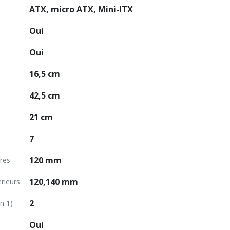
ATX, micro ATX, Mini-ITX
Oui
Oui
16,5 cm
42,5 cm
21 cm
7
120 mm
ères
120,140 mm
rieurs
2
n 1)
Oui