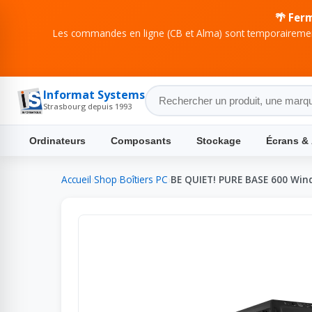
🌴 Fer
Les commandes en ligne (CB et Alma) sont temporairement
Informat Systems
Strasbourg depuis 1993
Ordinateurs
Composants
Stockage
Écrans &
Accueil
›
Shop
›
Boîtiers PC
›
BE QUIET! PURE BASE 600 Win