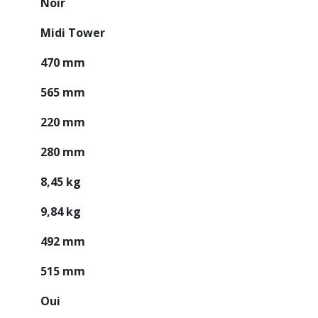
Noir
Midi Tower
470 mm
565 mm
220 mm
280 mm
8,45 kg
9,84 kg
492 mm
515 mm
Oui