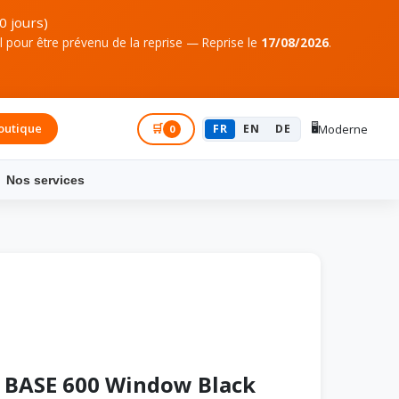
0 jours)
pour être prévenu de la reprise — Reprise le
17/08/2026
.
🖥️
outique
Connexion
🛒
FR
EN
DE
Moderne
0
Nos services
E BASE 600 Window Black