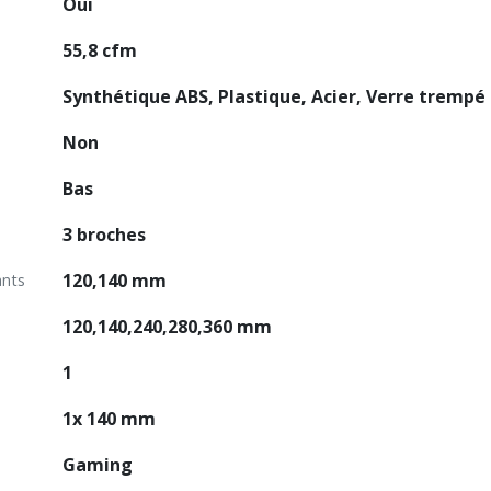
Oui
55,8 cfm
Synthétique ABS, Plastique, Acier, Verre trempé
Non
Bas
3 broches
120,140 mm
ants
120,140,240,280,360 mm
1
1x 140 mm
Gaming