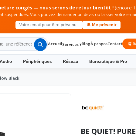
meture congés — nous serons de retour bientôt !
(encore 1
 suspendues. Vous pouvez demander un devis ou laisser votre email 
🔔 Me prévenir
Accueil
Blog
À propos
Contact
🛒 B
Services ▾
 Audio
Périphériques
Réseau
Bureautique & Pro
dow Black
BE QUIET! PUR