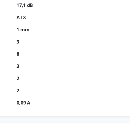
17,1 dB
ATX
1 mm
3
8
3
2
2
0,09 A