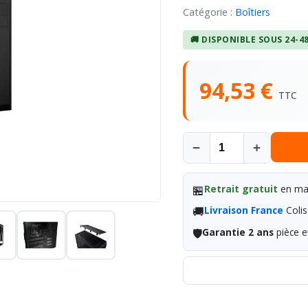
Catégorie :
Boîtiers
🚚 DISPONIBLE SOUS 24-4
94,53 €
TTC
−
+
🏪
Retrait gratuit
en mag
🚚
Livraison France
Colis
🛡️
Garantie 2 ans
pièce e