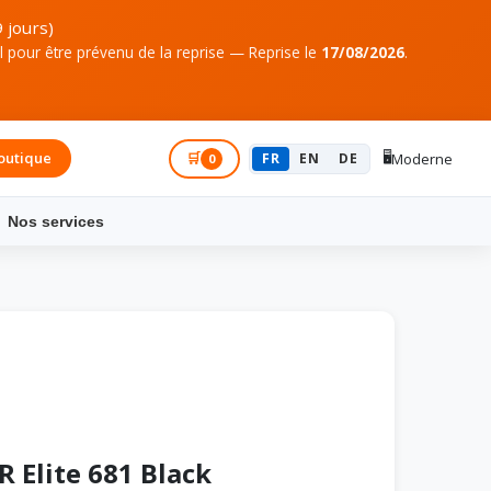
 jours)
pour être prévenu de la reprise — Reprise le
17/08/2026
.
🖥️
outique
Connexion
🛒
FR
EN
DE
Moderne
0
Nos services
Elite 681 Black