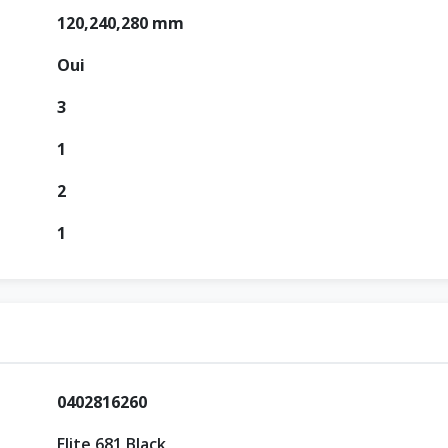
120,240,280 mm
Oui
3
1
2
1
0402816260
Elite 681 Black