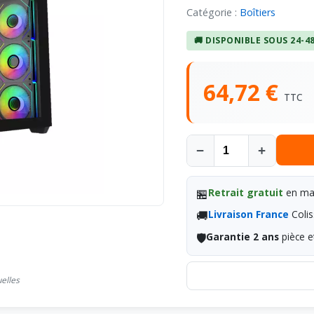
Catégorie :
Boîtiers
🚚 DISPONIBLE SOUS 24-4
64,72 €
TTC
−
+
🏪
Retrait gratuit
en mag
🚚
Livraison France
Colis
🛡️
Garantie 2 ans
pièce e
uelles