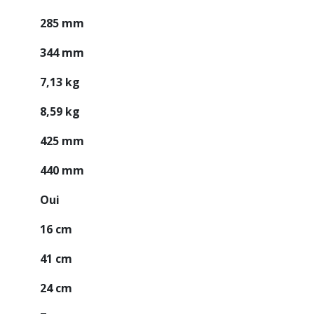
285 mm
344 mm
7,13 kg
8,59 kg
425 mm
440 mm
Oui
16 cm
41 cm
24 cm