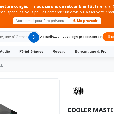
meture congés — nous serons de retour bientôt !
(encore 9
 suspendues. Vous pouvez demander un devis ou laisser votre email 
🔔 Me prévenir
Accueil
Blog
À propos
Contact
🛒 B
Services ▾
 Audio
Périphériques
Réseau
Bureautique & Pro
ck
COOLER MASTER 