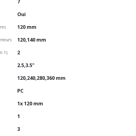
7
Oui
120 mm
ères
120,140 mm
rieurs
2
n 1)
2.5,3.5"
120,240,280,360 mm
PC
1x 120 mm
1
3