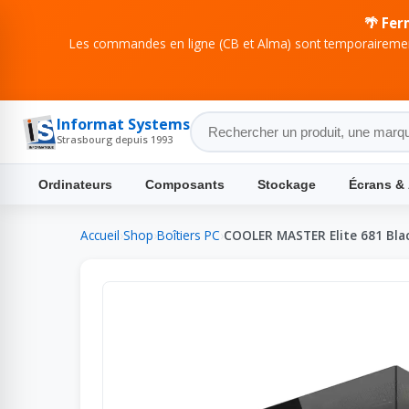
🌴 Fer
Les commandes en ligne (CB et Alma) sont temporairement
Informat Systems
Strasbourg depuis 1993
Ordinateurs
Composants
Stockage
Écrans &
Accueil
›
Shop
›
Boîtiers PC
›
COOLER MASTER Elite 681 Bla