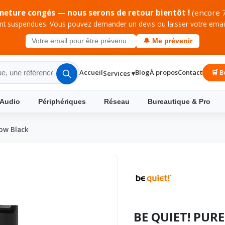
meture congés — nous serons de retour bientôt !
(encore 7
 suspendues. Vous pouvez demander un devis ou laisser votre email 
🔔 Me prévenir
Accueil
Blog
À propos
Contact
🛒 B
Services ▾
 Audio
Périphériques
Réseau
Bureautique & Pro
low Black
BE QUIET! PURE