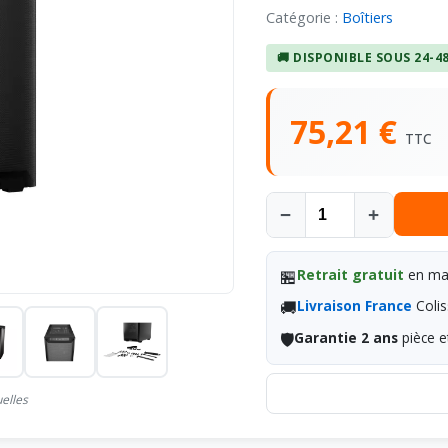
Catégorie :
Boîtiers
🚚 DISPONIBLE SOUS 24-4
75,21 €
TTC
−
+
🏪
Retrait gratuit
en mag
🚚
Livraison France
Colis
🛡️
Garantie 2 ans
pièce e
uelles