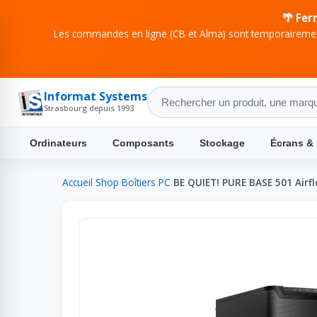
🌴 Fer
Les commandes en ligne (CB et Alma) sont temporairement
Informat Systems
Strasbourg depuis 1993
Ordinateurs
Composants
Stockage
Écrans &
Accueil
›
Shop
›
Boîtiers PC
›
BE QUIET! PURE BASE 501 Airf