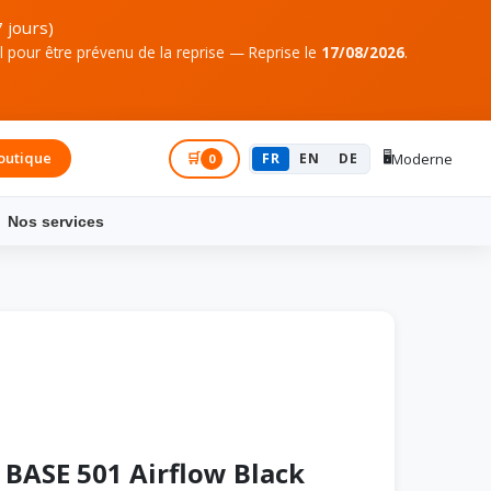
 jours)
pour être prévenu de la reprise — Reprise le
17/08/2026
.
🖥️
outique
Connexion
🛒
FR
EN
DE
Moderne
0
Nos services
 BASE 501 Airflow Black