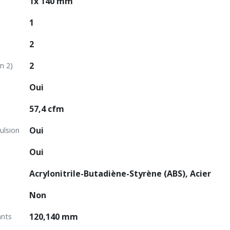
1x 140 mm
1
2
2
n 2)
Oui
57,4 cfm
Oui
ulsion
Oui
Acrylonitrile-Butadiène-Styrène (ABS), Acier
Non
120,140 mm
ants