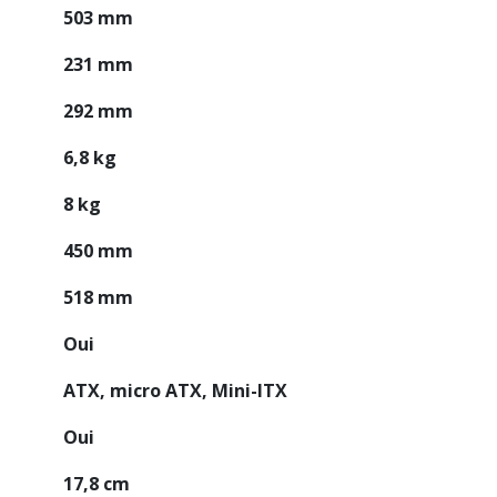
503 mm
231 mm
292 mm
6,8 kg
8 kg
450 mm
518 mm
Oui
ATX, micro ATX, Mini-ITX
Oui
17,8 cm