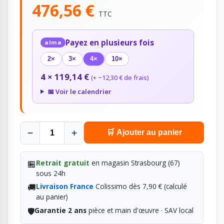
476,56 €
TTC
Payez en plusieurs fois
alma
2×
3×
4×
10×
4 × 119,14 €
(+ ~12,30 € de frais)
📅 Voir le calendrier
−
+
🛒 Ajouter au panier
🏪
Retrait gratuit
en magasin Strasbourg (67)
sous 24h
🚚
Livraison France
Colissimo dès 7,90 € (calculé
au panier)
🛡️
Garantie 2 ans
pièce et main d'œuvre · SAV local