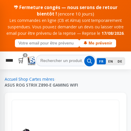
🌴 Fermeture congés — nous serons de retour
bientôt !
(encore 10 jours)
Les commandes en ligne (CB et Alma) sont temporairement
suspendues. Vous pouvez demander un devis ou laisser votre
email pour être prévenu de la reprise — Reprise le
17/08/2026
.
🔔 Me prévenir
0
🛒
FR
EN
DE
Accueil
›
Shop
›
Cartes mères
›
ASUS ROG STRIX Z890-E GAMING WIFI