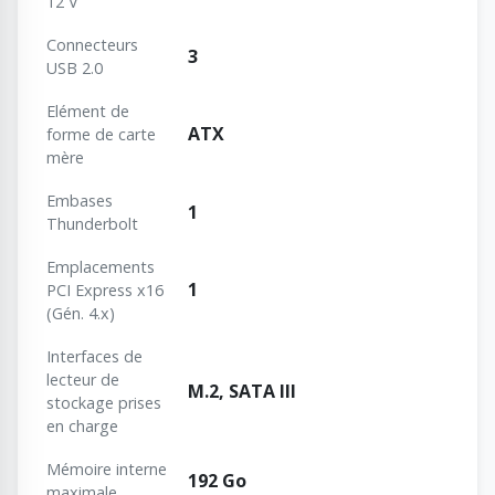
12 V
Connecteurs
3
USB 2.0
Elément de
ATX
forme de carte
mère
Embases
1
Thunderbolt
Emplacements
1
PCI Express x16
(Gén. 4.x)
Interfaces de
lecteur de
M.2, SATA III
stockage prises
en charge
Mémoire interne
192 Go
maximale