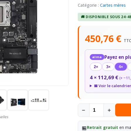
Catégorie :
Cartes mères
🚚 DISPONIBLE SOUS 24-4
450,76 €
TT
Payez en pl
alma
2×
3×
4×
4 × 112,69 €
(+ ~11,
📅 Voir le calendrie
−
+
uelles
🏪
Retrait gratuit
en mag