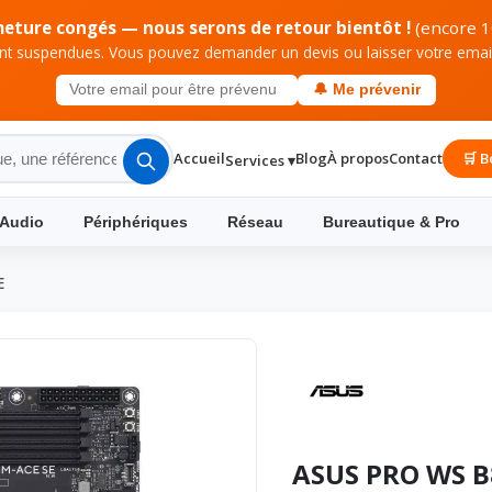
meture congés — nous serons de retour bientôt !
(encore 1
 suspendues. Vous pouvez demander un devis ou laisser votre email 
🔔 Me prévenir
Accueil
Blog
À propos
Contact
🛒 B
Services ▾
 Audio
Périphériques
Réseau
Bureautique & Pro
E
ASUS PRO WS B