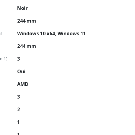
Noir
244 mm
Windows 10 x64, Windows 11
ws
244 mm
3
n 1)
Oui
AMD
3
2
1
1