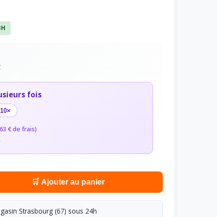
8H
C
usieurs fois
10×
63 € de frais)
r
🛒 Ajouter au panier
asin Strasbourg (67) sous 24h