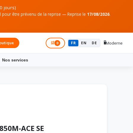
0 jours)
pour être prévenu de la reprise — Reprise le
17/08/2026
.
🖥️
outique
Connexion
🛒
FR
EN
DE
Moderne
0
Nos services
850M-ACE SE