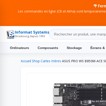
🌴 Fer
Les commandes en ligne (CB et Alma) sont temporairement
Informat Systems
Strasbourg depuis 1993
Ordinateurs
Composants
Stockage
Écrans &
Accueil
›
Shop
›
Cartes mères
›
ASUS PRO WS B850M-ACE S