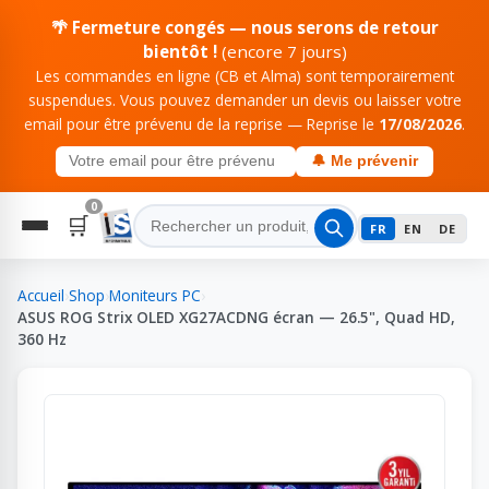
🌴 Fermeture congés — nous serons de retour
bientôt !
(encore 7 jours)
Les commandes en ligne (CB et Alma) sont temporairement
suspendues. Vous pouvez demander un devis ou laisser votre
email pour être prévenu de la reprise — Reprise le
17/08/2026
.
🔔 Me prévenir
0
🛒
FR
EN
DE
Accueil
›
Shop
›
Moniteurs PC
›
ASUS ROG Strix OLED XG27ACDNG écran — 26.5", Quad HD,
360 Hz