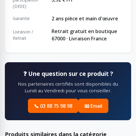
(DEEE)
2 ans pièce et main d'œuvre
Garantie
Retrait gratuit en boutique
Livraison /
Retrait
67000 · Livraison France
❓ Une question sur ce produit ?
Nos partenaires certifiés sont disponibles du
Lundi au Vendredi pour vous conseiller.
📞 03 88 75 98 98
📧 Email
Produits similaires dans la catégorie