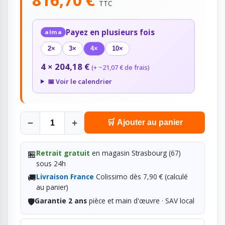
TTC
Payez en plusieurs fois
alma
2×
3×
4×
10×
4 × 204,18 €
(+ ~21,07 € de frais)
📅 Voir le calendrier
−
+
🛒 Ajouter au panier
🏪
Retrait gratuit
en magasin Strasbourg (67)
sous 24h
🚚
Livraison France
Colissimo dès 7,90 € (calculé
au panier)
🛡️
Garantie 2 ans
pièce et main d'œuvre · SAV local