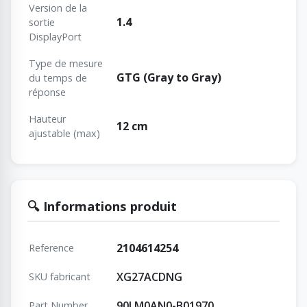
Version de la
1.4
sortie
DisplayPort
Type de mesure
GTG (Gray to Gray)
du temps de
réponse
Hauteur
12 cm
ajustable (max)
🔍 Informations produit
2104614254
Reference
XG27ACDNG
SKU fabricant
90LM0AN0-B01970
Part Number