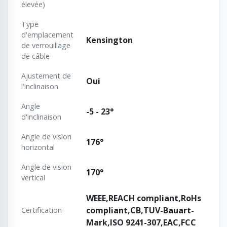
élevée)
Type
d'emplacement
Kensington
de verrouillage
de câble
Ajustement de
Oui
l'inclinaison
Angle
-5 - 23°
d'inclinaison
Angle de vision
176°
horizontal
Angle de vision
170°
vertical
WEEE,REACH compliant,RoHs
compliant,CB,TUV-Bauart-
Certification
Mark,ISO 9241-307,EAC,FCC