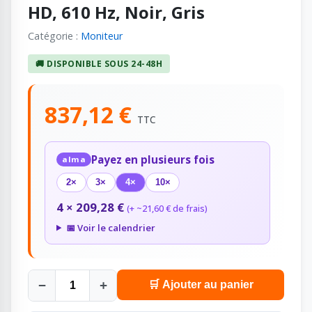
HD, 610 Hz, Noir, Gris
Catégorie :
Moniteur
🚚 DISPONIBLE SOUS 24-48H
837,12 €
TTC
Payez en plusieurs fois
alma
2×
3×
4×
10×
4 × 209,28 €
(+ ~21,60 € de frais)
📅 Voir le calendrier
−
+
🛒 Ajouter au panier