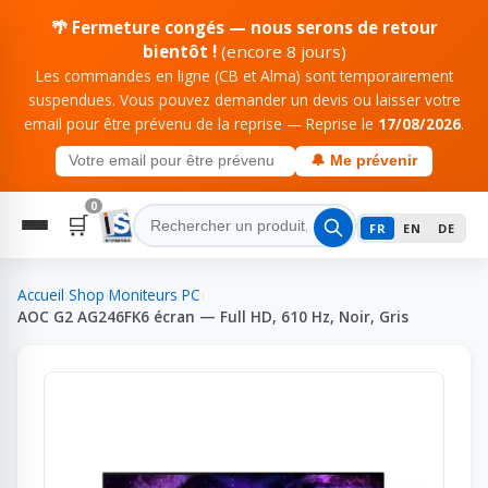
🌴 Fermeture congés — nous serons de retour
bientôt !
(encore 8 jours)
Les commandes en ligne (CB et Alma) sont temporairement
suspendues. Vous pouvez demander un devis ou laisser votre
email pour être prévenu de la reprise — Reprise le
17/08/2026
.
🔔 Me prévenir
0
🛒
FR
EN
DE
Accueil
›
Shop
›
Moniteurs PC
›
AOC G2 AG246FK6 écran — Full HD, 610 Hz, Noir, Gris