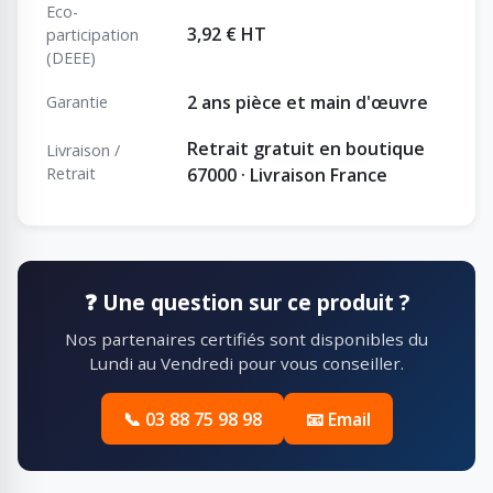
Eco-
3,92 € HT
participation
(DEEE)
2 ans pièce et main d'œuvre
Garantie
Retrait gratuit en boutique
Livraison /
Retrait
67000 · Livraison France
❓ Une question sur ce produit ?
Nos partenaires certifiés sont disponibles du
Lundi au Vendredi pour vous conseiller.
📞 03 88 75 98 98
📧 Email