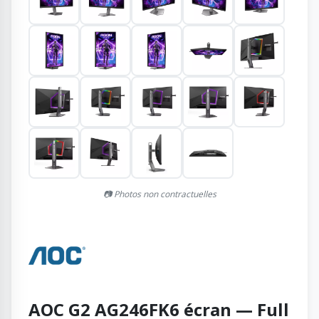
📷 Photos non contractuelles
AOC G2 AG246FK6 écran — Full