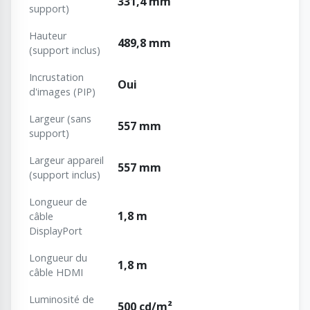
331,4 mm
support)
Hauteur
489,8 mm
(support inclus)
Incrustation
Oui
d'images (PIP)
Largeur (sans
557 mm
support)
Largeur appareil
557 mm
(support inclus)
Longueur de
1,8 m
câble
DisplayPort
Longueur du
1,8 m
câble HDMI
Luminosité de
500 cd/m²