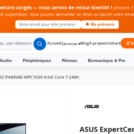
meture congés — nous serons de retour bientôt !
(encore 1
 suspendues. Vous pouvez demander un devis ou laisser votre email 
🔔 Me prévenir
Accueil
Blog
À propos
Contact
🛒 B
Services ▾
 Audio
Périphériques
Réseau
Bureautique & Pro
iO P440VAK-WPC163X Intel Core 7 240H
ASUS ExpertCe