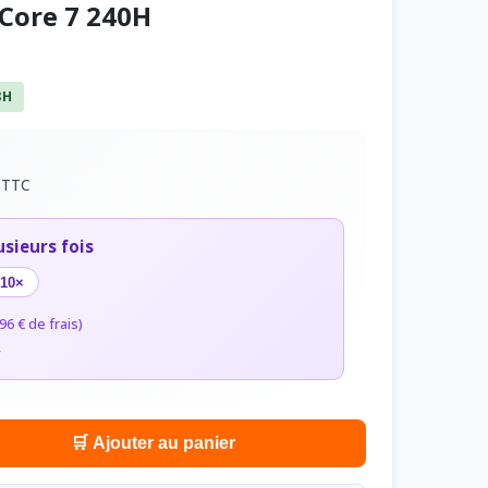
Core 7 240H
8H
€
TTC
usieurs fois
10×
96 € de frais)
r
🛒 Ajouter au panier