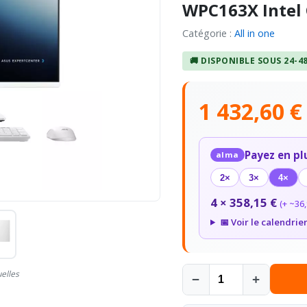
WPC163X Intel 
Catégorie :
All in one
🚚 DISPONIBLE SOUS 24-4
1 432,60 
Payez en pl
alma
2×
3×
4×
4 × 358,15 €
(+ ~36,
📅 Voir le calendrie
uelles
−
+