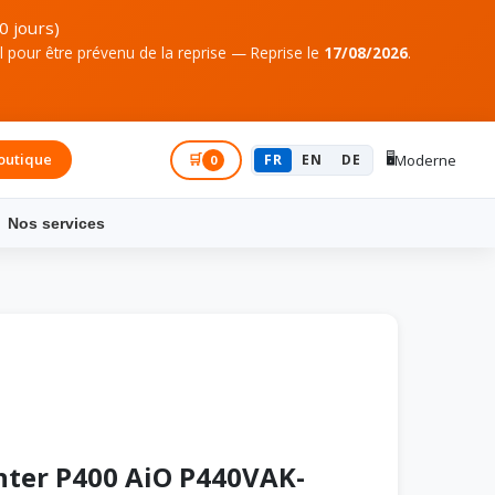
0 jours)
pour être prévenu de la reprise — Reprise le
17/08/2026
.
🖥️
outique
Connexion
🛒
FR
EN
DE
Moderne
0
Nos services
nter P400 AiO P440VAK-