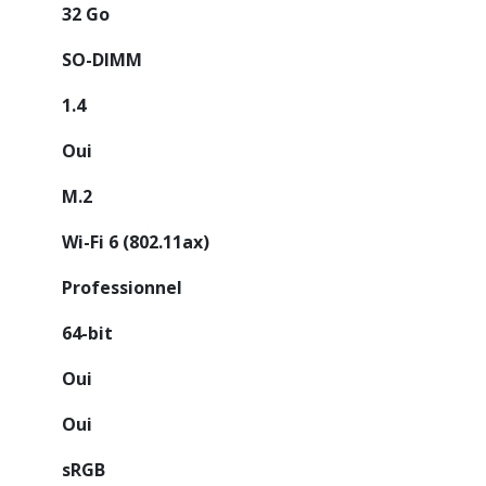
32 Go
SO-DIMM
1.4
Oui
M.2
Wi-Fi 6 (802.11ax)
Professionnel
64-bit
Oui
Oui
sRGB