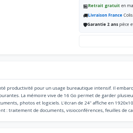
🏪
Retrait gratuit
en mag
🚚
Livraison France
Colis
🛡️
Garantie 2 ans
pièce e
té productivité pour un usage bureautique intensif. Il embar
courantes. La mémoire vive de 16 Go permet de garder plusieu
cuments, photos et logiciels. L'écran de 24" affiche en 1920x1
t : traitement de documents, visioconférences, feuilles de cal