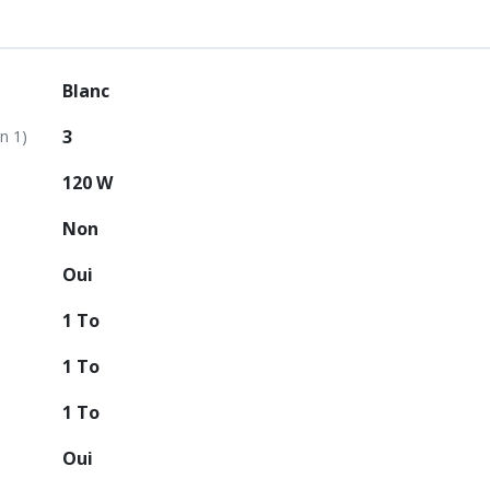
Blanc
3
n 1)
120 W
Non
Oui
1 To
1 To
1 To
Oui