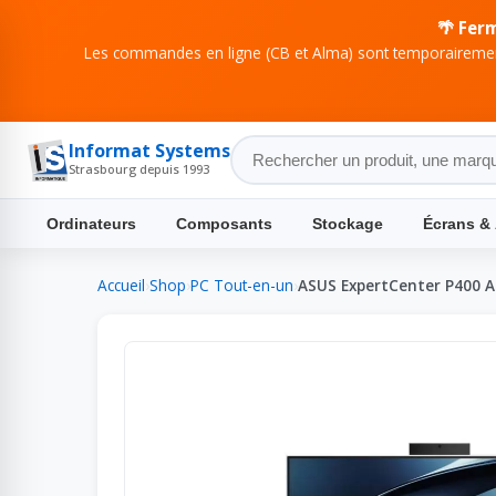
🌴 Fer
Les commandes en ligne (CB et Alma) sont temporairement
Informat Systems
Strasbourg depuis 1993
Ordinateurs
Composants
Stockage
Écrans &
Accueil
›
Shop
›
PC Tout-en-un
›
ASUS ExpertCenter P400 A