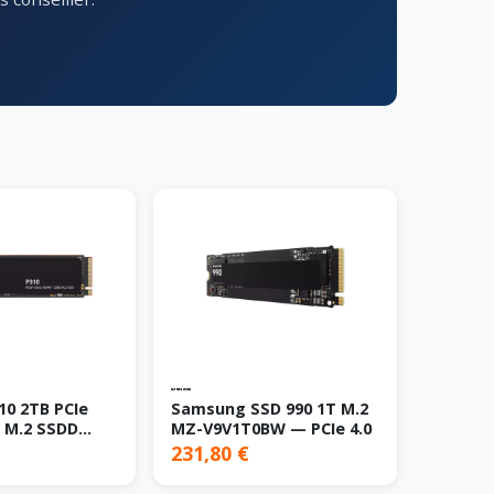
10 2TB PCIe
Samsung SSD 990 1T M.2
 M.2 SSDD
MZ-V9V1T0BW — PCIe 4.0
231,80 €