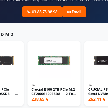
📞 03 88 75 98 98
📧 Email
SD M.2
T PCIe
Crucial E100 2TB PCIe M.2
CRUCIAL P3
0SSD8 — 1
CT2000E100SSD8 — 2 To,
Gen4 NVMe
PCIe 4.0
(Tray)
238,65 €
262,11 €