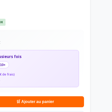
8H
C
usieurs fois
10×
€ de frais)
r
🛒 Ajouter au panier