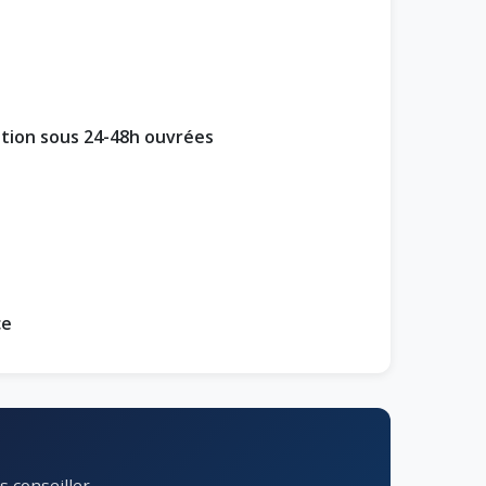
ption sous 24-48h ouvrées
ce
 conseiller.