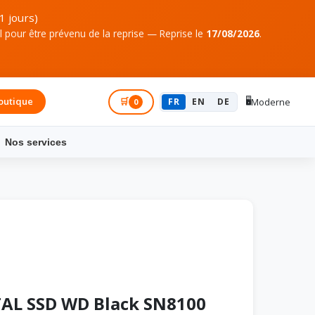
1 jours)
pour être prévenu de la reprise — Reprise le
17/08/2026
.
🖥️
outique
Connexion
🛒
FR
EN
DE
Moderne
0
Nos services
AL SSD WD Black SN8100