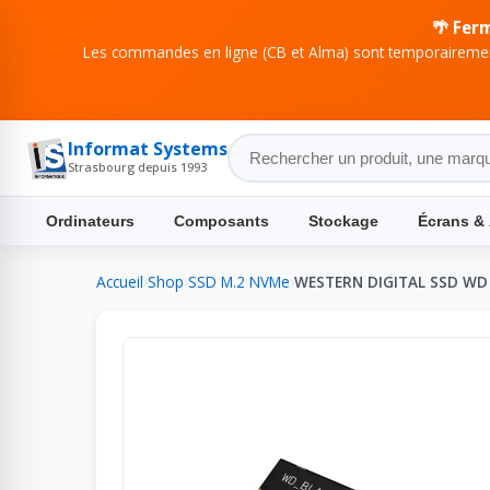
🌴 Fer
Les commandes en ligne (CB et Alma) sont temporairement
Informat Systems
Strasbourg depuis 1993
Ordinateurs
Composants
Stockage
Écrans &
Accueil
›
Shop
›
SSD M.2 NVMe
›
WESTERN DIGITAL SSD WD 