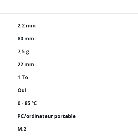
2,2 mm
80 mm
7,5 g
22 mm
1 To
Oui
0 - 85 °C
PC/ordinateur portable
M.2