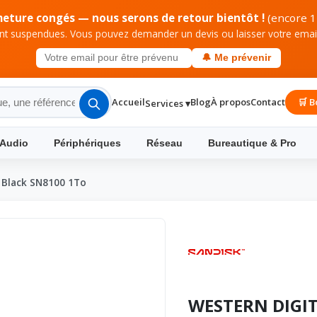
meture congés — nous serons de retour bientôt !
(encore 1
 suspendues. Vous pouvez demander un devis ou laisser votre email 
🔔 Me prévenir
Accueil
Blog
À propos
Contact
🛒 B
Services ▾
 Audio
Périphériques
Réseau
Bureautique & Pro
Black SN8100 1To
WESTERN DIGIT