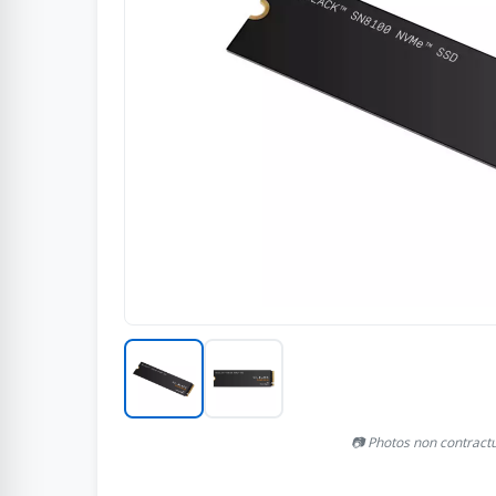
📷 Photos non contract