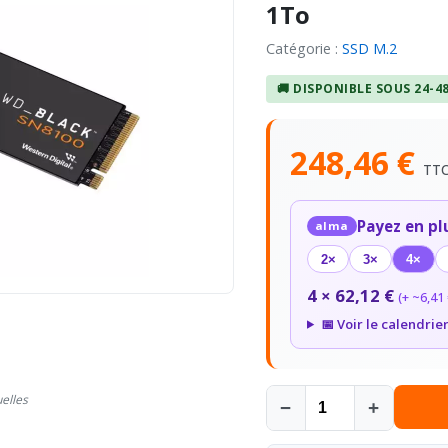
1To
Catégorie :
SSD M.2
🚚 DISPONIBLE SOUS 24-4
248,46 €
TT
Payez en pl
alma
2×
3×
4×
4 × 62,12 €
(+ ~6,41 
📅 Voir le calendrie
uelles
−
+