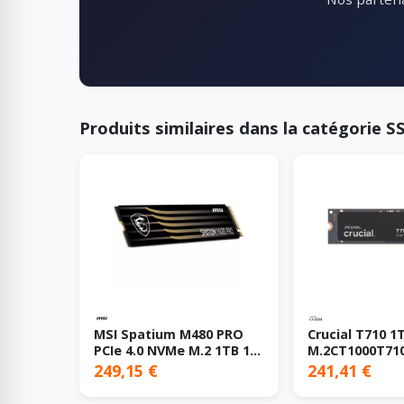
Produits similaires dans la catégorie S
MSI Spatium M480 PRO
Crucial T710 1
PCIe 4.0 NVMe M.2 1TB 1
M.2CT1000T71
To PCI Express 4.0 3D
To, PCIe 5.0
249,15 €
241,41 €
NAND