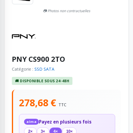
📷 Photos non contractuelles
PNY CS900 2TO
Catégorie :
SSD SATA
🚚 DISPONIBLE SOUS 24-48H
278,68 €
TTC
Payez en plusieurs fois
alma
2×
3×
4×
10×