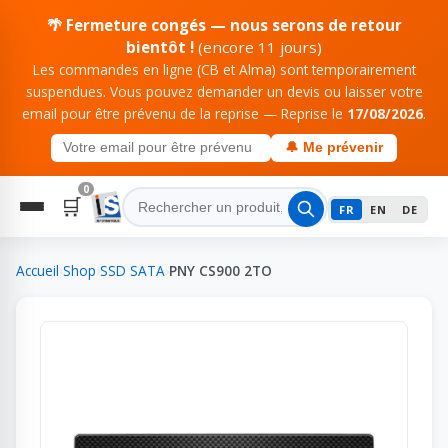
🌴 Fermeture congés — nous serons de retour
bientôt !
(encore 11 jours)
Les commandes en ligne (CB et Alma) sont temporairement
suspendues. Vous pouvez demander un devis ou laisser votre
email pour être prévenu de la reprise — Reprise le
17/08/2026
.
🔔 Me prévenir
0
🛒
FR
EN
DE
Accueil
›
Shop
›
SSD SATA
›
PNY CS900 2TO