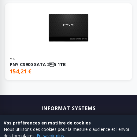
PNY CS900 SATA 25 1TB
154,21 €
INFORMAT SYSTEMS
50 Rue de la Krutenau, 67000 Strasbourg · Depuis 1993
Vos préférences en matière de cookies
📞 03 88 75 98 98
📧 Email
Nous utilisons des cookies pour la mesure d'audience et l'envoi
des formulaires.
En savoir plus