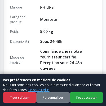
PHILIPS
Marque
Catégorie
Moniteur
produit
5,00 kg
Poids
Sous 24-48h
Disponibilité
Commande chez notre
fournisseur certifié ·
Mode de
livraison
Réception sous 24-48h
ouvrées
Frais légaux inclus dans le prix :
Vos préférences en matière de cookies
Nous utilisons des cookies pour la mesure d'audience et l'envoi
Eco-
des formulaires.
En savoir plus
3,92 € HT
participation
Tout refuser
Personnaliser
Tout accepter
(DEEE)