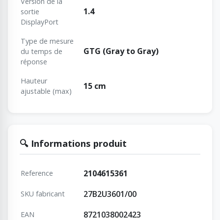
Version de la
1.4
sortie
DisplayPort
Type de mesure
GTG (Gray to Gray)
du temps de
réponse
Hauteur
15 cm
ajustable (max)
🔍 Informations produit
2104615361
Reference
27B2U3601/00
SKU fabricant
8721038002423
EAN