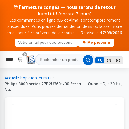
🌴 Fermeture congés — nous serons de retour
bientôt !
(encore 7 jours)
Les commandes en ligne (CB et Alma) sont temporairement
suspendues. Vous pouvez demander un devis ou laisser votre
email pour être prévenu de la reprise — Reprise le
17/08/2026
.
🔔 Me prévenir
0
🛒
FR
EN
DE
Accueil
›
Shop
›
Moniteurs PC
›
Philips 3000 series 27B2U3601/00 écran — Quad HD, 120 Hz,
No…