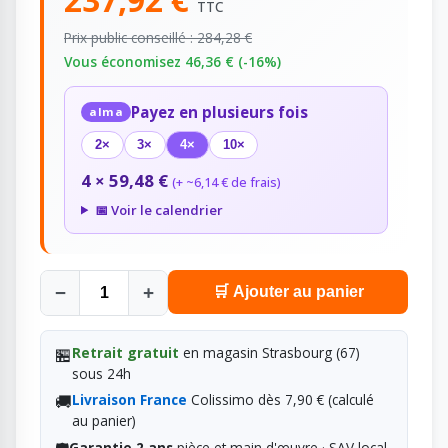
TTC
Prix public conseillé : 284,28 €
Vous économisez 46,36 € (-16%)
Payez en plusieurs fois
alma
2×
3×
4×
10×
4 × 59,48 €
(+ ~6,14 € de frais)
📅 Voir le calendrier
−
+
🛒 Ajouter au panier
🏪
Retrait gratuit
en magasin Strasbourg (67)
sous 24h
🚚
Livraison France
Colissimo dès 7,90 € (calculé
au panier)
Garantie 2 ans
pièce et main d'œuvre · SAV local