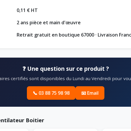
0,11 € HT
2 ans pièce et main d'œuvre
Retrait gratuit en boutique 67000 · Livraison Fran
❓ Une question sur ce produit ?
ires certifiés sont disponibles du Lundi au Vendredi pour vous
📞 03 88 75 98 98
📧 Email
ntilateur Boitier