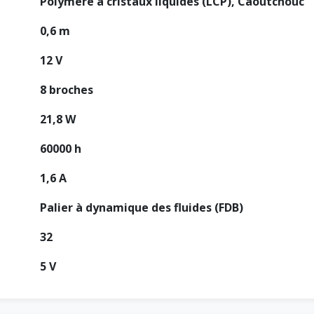
Polymère à cristaux liquides (LCP), Caoutchouc
0,6 m
12 V
8 broches
21,8 W
60000 h
1,6 A
Palier à dynamique des fluides (FDB)
32
5 V