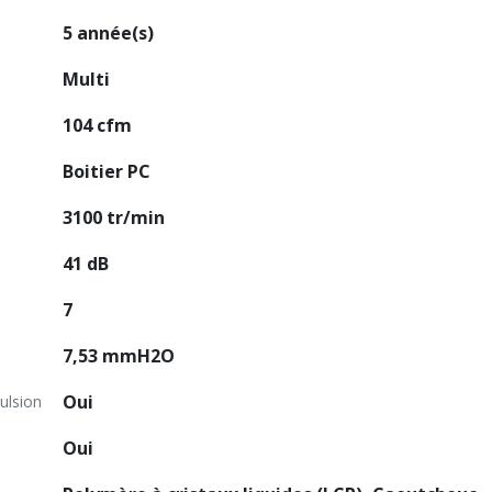
5 année(s)
Multi
104 cfm
Boitier PC
3100 tr/min
41 dB
7
7,53 mmH2O
Oui
ulsion
Oui