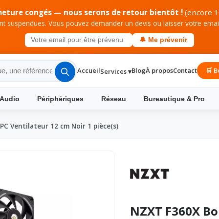
meture congés — nous serons de retour bientôt !
(encore 1
 suspendues. Vous pouvez demander un devis ou laisser votre email 
🔔 Me prévenir
Accueil
Blog
À propos
Contact
🛒 B
Services ▾
 Audio
Périphériques
Réseau
Bureautique & Pro
PC Ventilateur 12 cm Noir 1 pièce(s)
NZXT F360X Boi