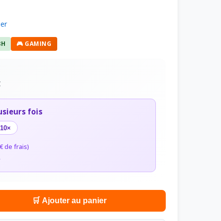
ier
8H
🎮 GAMING
C
usieurs fois
10×
€ de frais)
r
🛒 Ajouter au panier