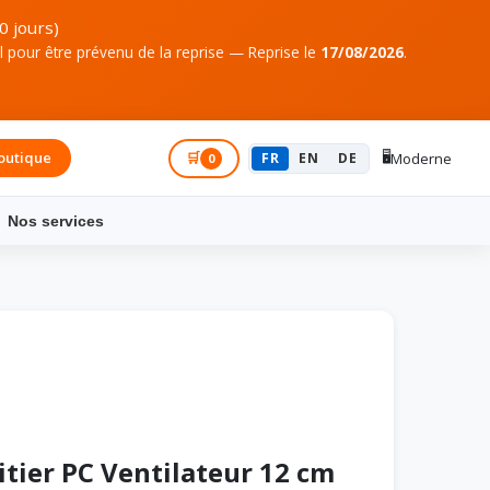
0 jours)
pour être prévenu de la reprise — Reprise le
17/08/2026
.
🖥️
outique
Connexion
🛒
FR
EN
DE
Moderne
0
Nos services
tier PC Ventilateur 12 cm