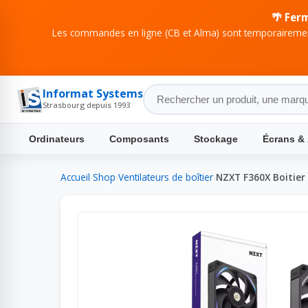
🌴 Fer
Les commandes en ligne (CB et Alma) sont temporairement
Informat Systems
Strasbourg depuis 1993
Ordinateurs
Composants
Stockage
Écrans &
Accueil
›
Shop
›
Ventilateurs de boîtier
›
NZXT F360X Boitier 