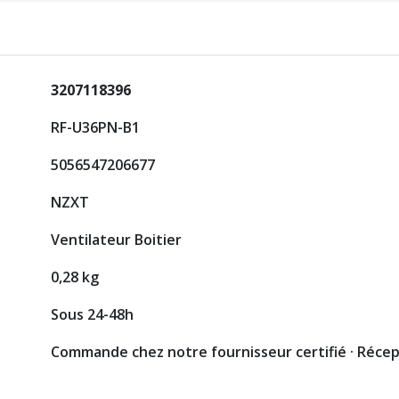
3207118396
RF-U36PN-B1
5056547206677
NZXT
Ventilateur Boitier
0,28 kg
Sous 24-48h
Commande chez notre fournisseur certifié · Réce