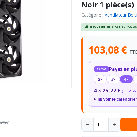
Noir 1 pièce(s)
Catégorie :
Ventilateur Boit
🚚 DISPONIBLE SOUS 24-4
103,08 €
TT
Payez en pl
alma
2×
3×
4×
4 × 25,77 €
(+ ~2,66 
📅 Voir le calendrie
uelles
−
+