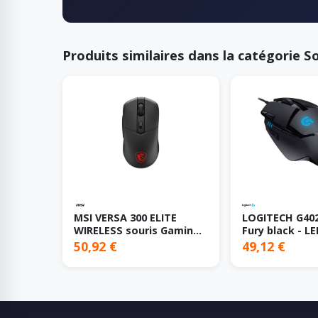
Produits similaires dans la catégorie S
MSI VERSA 300 ELITE
LOGITECH G402
WIRELESS souris Gaming
Fury black - L
Droitier RF Wireless +
50,92 €
49,12 €
Bluetooth + USB Type-C
Optique 26000 DPI