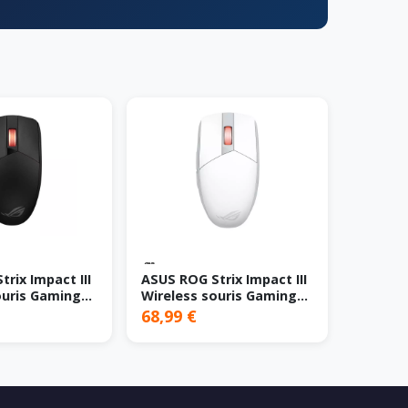
rix Impact III
ASUS ROG Strix Impact III
ouris Gaming
Wireless souris Gaming
RF sans fil +
Ambidextre RF sans fil +
68,99 €
Optique 36000
Bluetooth Optique 36000
DPI