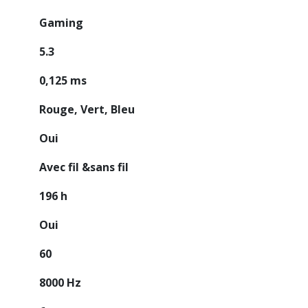
Gaming
5.3
0,125 ms
Rouge, Vert, Bleu
Oui
Avec fil &sans fil
196 h
Oui
60
8000 Hz