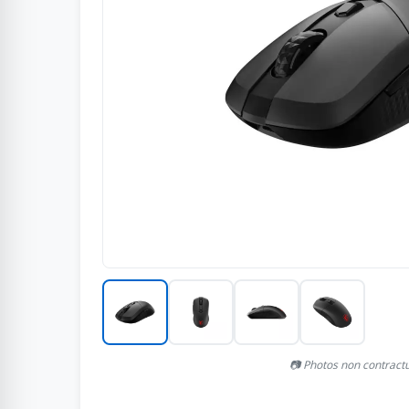
📷 Photos non contract