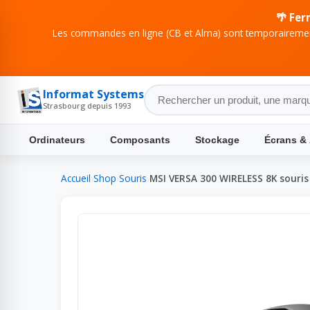
🌴 Fer
Les commandes en ligne (CB et Alma) sont temporairement
Informat Systems
Strasbourg depuis 1993
Ordinateurs
Composants
Stockage
Écrans &
Accueil
›
Shop
›
Souris
›
MSI VERSA 300 WIRELESS 8K souri