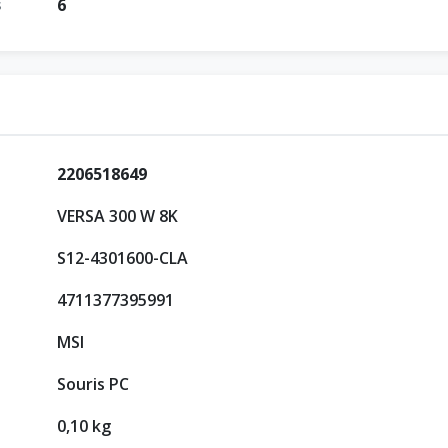
6
s
2206518649
VERSA 300 W 8K
S12-4301600-CLA
4711377395991
MSI
Souris PC
0,10 kg