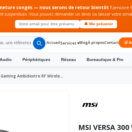
meture congés — nous serons de retour bientôt !
(encore 9
 suspendues. Vous pouvez demander un devis ou laisser votre email 
🔔 Me prévenir
Accueil
Blog
À propos
Contact
🛒 B
Services ▾
 Audio
Périphériques
Réseau
Bureautique & Pro
s Gaming Ambidextre RF Wirele…
MSI VERSA 300 