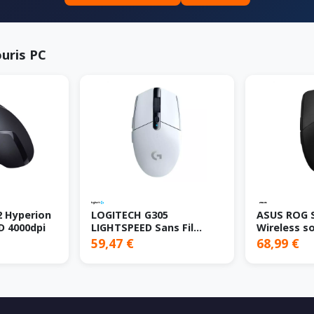
ouris PC
 Hyperion
LOGITECH G305
ASUS ROG St
ED 4000dpi
LIGHTSPEED Sans Fil
Wireless s
White
Ambidextre 
59,47 €
68,99 €
Bluetooth 
DPI