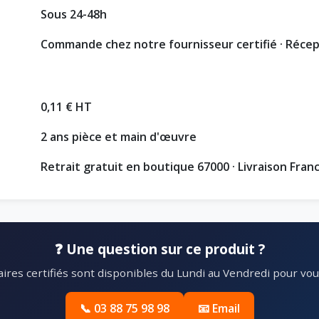
Sous 24-48h
Commande chez notre fournisseur certifié · Réce
0,11 € HT
2 ans pièce et main d'œuvre
Retrait gratuit en boutique 67000 · Livraison Fran
❓ Une question sur ce produit ?
ires certifiés sont disponibles du Lundi au Vendredi pour vous
📞 03 88 75 98 98
📧 Email