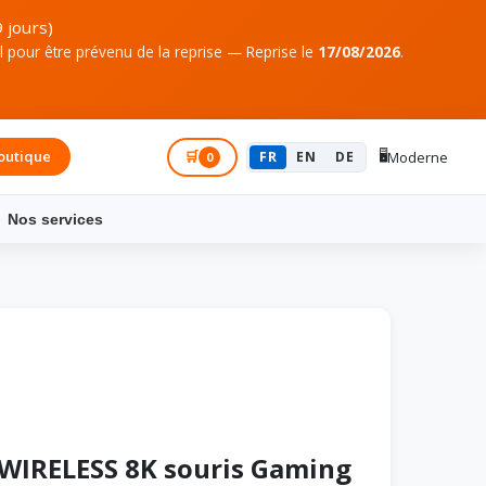
 jours)
pour être prévenu de la reprise — Reprise le
17/08/2026
.
🖥️
outique
Connexion
🛒
FR
EN
DE
Moderne
0
Nos services
WIRELESS 8K souris Gaming