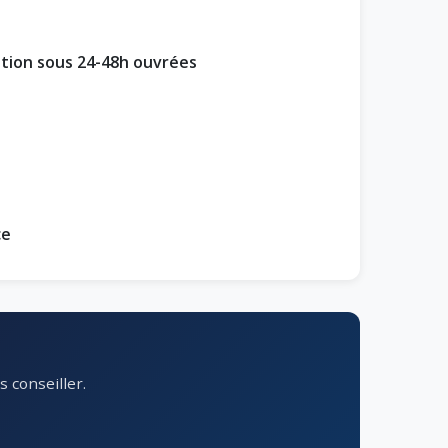
ption sous 24-48h ouvrées
ce
 conseiller.