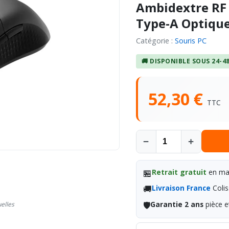
Ambidextre RF 
Type-A Optique
Catégorie :
Souris PC
🚚 DISPONIBLE SOUS 24-4
52,30 €
TTC
−
+
🏪
Retrait gratuit
en mag
🚚
Livraison France
Colis
🛡️
Garantie 2 ans
pièce e
uelles