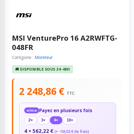
MSI VenturePro 16 A2RWFTG-
048FR
Catégorie :
Moniteur
🚚 DISPONIBLE SOUS 24-48H
2 248,86 €
TTC
Payez en plusieurs fois
alma
2×
3×
4×
10×
4 × 562,22 €
(+ ~58,02 € de frais)