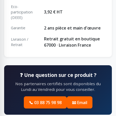
Eco-
3,92 € HT
participation
(DEEE)
2 ans pièce et main d'œuvre
Garantie
Retrait gratuit en boutique
Livraison /
Retrait
67000 · Livraison France
❓ Une question sur ce produit ?
Nos partenaires certifiés sont disponibles du
Lundi au Vendredi pour vous conseiller.
📞 03 88 75 98 98
📧 Email