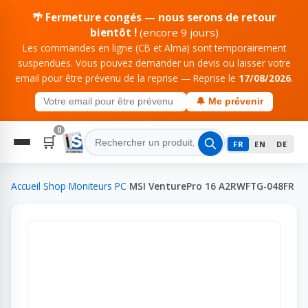
🌴 Fermeture congés — nous serons de retour
bientôt !
(encore 9 jours)
Les commandes en ligne (CB et Alma) sont temporairement
suspendues. Vous pouvez demander un devis ou laisser votre
email pour être prévenu de la reprise — Reprise le
17/08/2026
.
🔔 Me prévenir
0
🛒
FR
EN
DE
Accueil
›
Shop
›
Moniteurs PC
›
MSI VenturePro 16 A2RWFTG-048FR