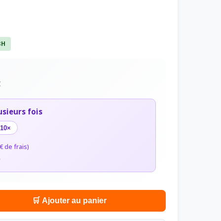
8H
C
usieurs fois
10×
€ de frais)
r
🛒 Ajouter au panier