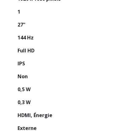
1
27"
144 Hz
Full HD
IPS
Non
0,5 W
0,3 W
HDMI, Énergie
Externe