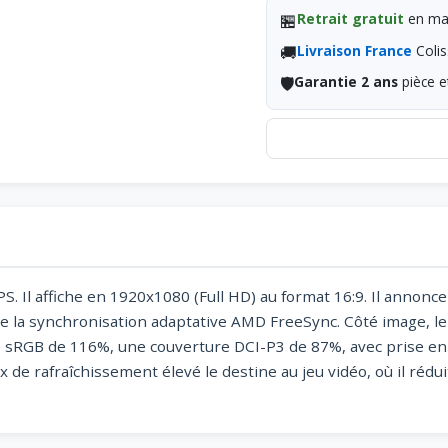
🏪
Retrait gratuit
en mag
🚚
Livraison France
Colis
🛡️
Garantie 2 ans
pièce e
PS. Il affiche en 1920x1080 (Full HD) au format 16:9. Il annon
 la synchronisation adaptative AMD FreeSync. Côté image, le
re sRGB de 116%, une couverture DCI-P3 de 87%, avec prise e
 de rafraîchissement élevé le destine au jeu vidéo, où il rédu