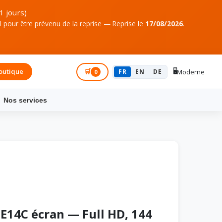
1 jours)
pour être prévenu de la reprise — Reprise le
17/08/2026
.
🖥️
outique
Connexion
🛒
FR
EN
DE
Moderne
0
Nos services
E14C écran — Full HD, 144