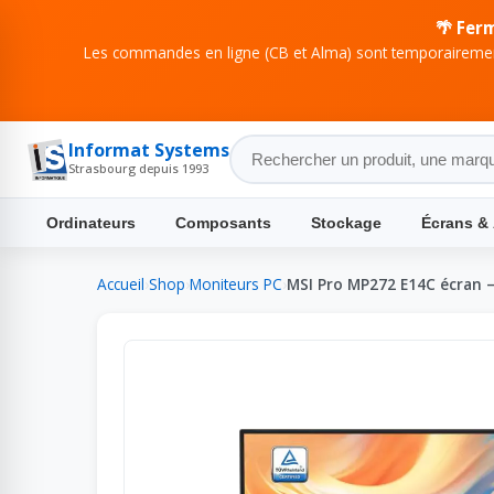
🌴 Fer
Les commandes en ligne (CB et Alma) sont temporairement
Informat Systems
Strasbourg depuis 1993
Ordinateurs
Composants
Stockage
Écrans &
Accueil
›
Shop
›
Moniteurs PC
›
MSI Pro MP272 E14C écran —