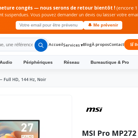
meture congés — nous serons de retour bientôt !
(encore 1
 suspendues. Vous pouvez demander un devis ou laisser votre email 
🔔 Me prévenir
Accueil
Blog
À propos
Contact
🛒 B
Services ▾
 Audio
Périphériques
Réseau
Bureautique & Pro
 Full HD, 144 Hz, Noir
MSI Pro MP272 