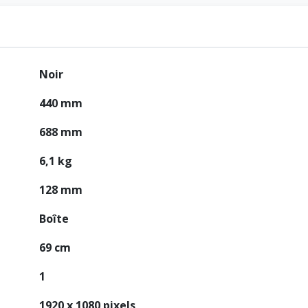
Noir
440 mm
688 mm
6,1 kg
128 mm
Boîte
69 cm
1
1920 x 1080 pixels