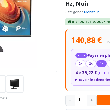
Hz, Noir
Catégorie :
Moniteur
🚚 DISPONIBLE SOUS 24-4
140,88 €
TT
Payez en pl
alma
2×
3×
4×
4 × 35,22 €
(+ ~3,63 
📅 Voir le calendrie
uelles
−
+