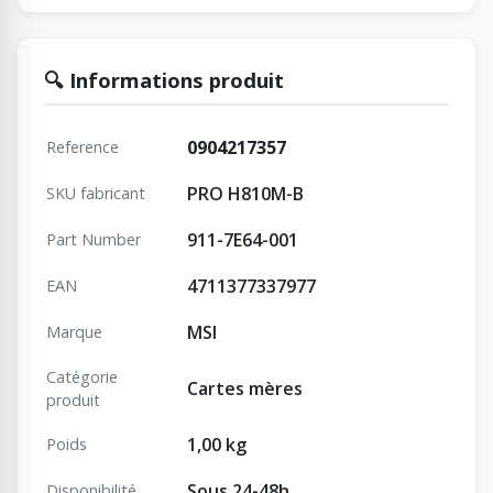
🔍 Informations produit
0904217357
Reference
PRO H810M-B
SKU fabricant
911-7E64-001
Part Number
4711377337977
EAN
MSI
Marque
Catégorie
Cartes mères
produit
1,00 kg
Poids
Sous 24-48h
Disponibilité