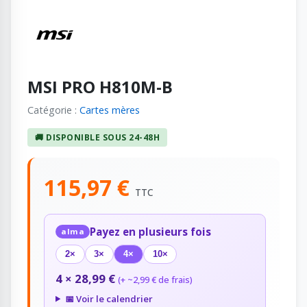
MSI PRO H810M-B
Catégorie :
Cartes mères
🚚 DISPONIBLE SOUS 24-48H
115,97 €
TTC
Payez en plusieurs fois
alma
2×
3×
4×
10×
4 × 28,99 €
(+ ~2,99 € de frais)
📅 Voir le calendrier