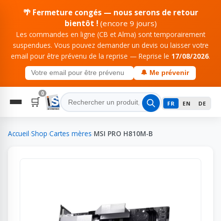
🌴 Fermeture congés — nous serons de retour
bientôt !
(encore 9 jours)
Les commandes en ligne (CB et Alma) sont temporairement
suspendues. Vous pouvez demander un devis ou laisser votre
email pour être prévenu de la reprise — Reprise le
17/08/2026
.
🔔 Me prévenir
0
🛒
FR
EN
DE
Accueil
›
Shop
›
Cartes mères
›
MSI PRO H810M-B