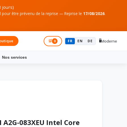
 jours)
pour être prévenu de la reprise — Reprise le
17/08/2026
.
🖥️
outique
Connexion
🛒
FR
EN
DE
Moderne
0
Nos services
I A2G-083XEU Intel Core