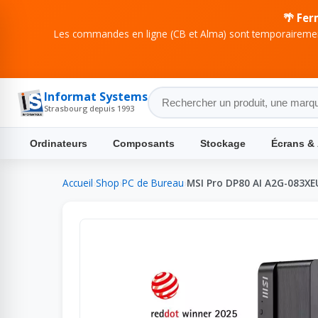
🌴 Fer
Les commandes en ligne (CB et Alma) sont temporairement
Informat Systems
Strasbourg depuis 1993
Ordinateurs
Composants
Stockage
Écrans &
Accueil
›
Shop
›
PC de Bureau
›
MSI Pro DP80 AI A2G-083XE