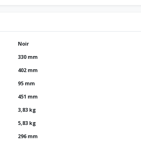
Noir
330 mm
402 mm
95 mm
451 mm
3,83 kg
5,83 kg
296 mm