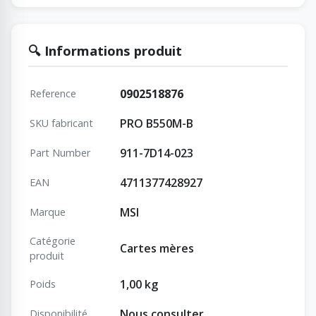
🔍 Informations produit
0902518876
Reference
PRO B550M-B
SKU fabricant
911-7D14-023
Part Number
4711377428927
EAN
MSI
Marque
Catégorie
Cartes mères
produit
1,00 kg
Poids
Nous consulter
Disponibilité