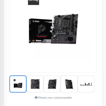
📷 Photos non contractuelles