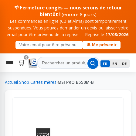
🌴 Fermeture congés — nous serons de retour
bientôt !
(encore 8 jours)
Les commandes en ligne (CB et Alma) sont temporairement
suspendues. Vous pouvez demander un devis ou laisser votre
email pour être prévenu de la reprise — Reprise le
17/08/2026
.
🔔 Me prévenir
0
🛒
FR
EN
DE
Accueil
›
Shop
›
Cartes mères
›
MSI PRO B550M-B