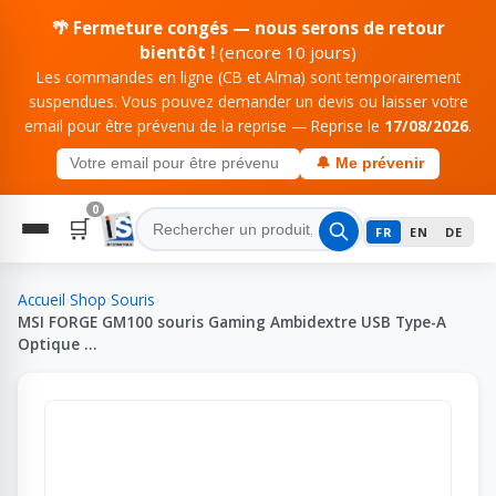
🌴 Fermeture congés — nous serons de retour
bientôt !
(encore 10 jours)
Les commandes en ligne (CB et Alma) sont temporairement
suspendues. Vous pouvez demander un devis ou laisser votre
email pour être prévenu de la reprise — Reprise le
17/08/2026
.
🔔 Me prévenir
0
🛒
FR
EN
DE
Accueil
›
Shop
›
Souris
›
MSI FORGE GM100 souris Gaming Ambidextre USB Type-A
Optique …