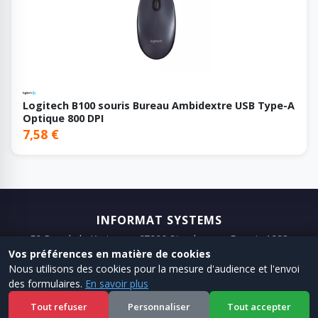
Logitech B100 souris Bureau Ambidextre USB Type-A
Optique 800 DPI
7,58 €
INFORMAT SYSTEMS
50 Rue de la Krutenau, 67000 Strasbourg · Depuis 1993
Vos préférences en matière de cookies
📞 03 88 75 98 98
📧 Email
Nous utilisons des cookies pour la mesure d'audience et l'envoi
des formulaires.
En savoir plus
← Site
·
Shop
·
Mentions legales
·
CGV
Tout refuser
Personnaliser
Tout accepter