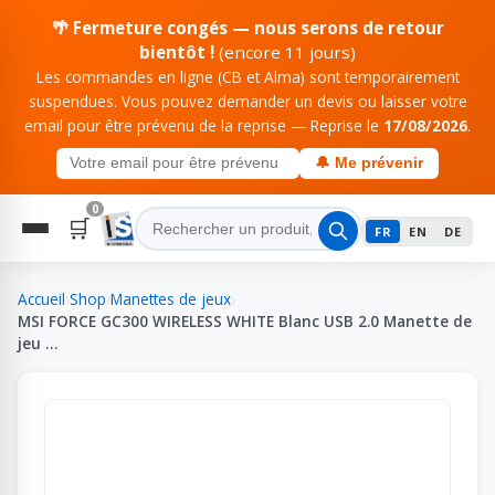
🌴 Fermeture congés — nous serons de retour
bientôt !
(encore 11 jours)
Les commandes en ligne (CB et Alma) sont temporairement
suspendues. Vous pouvez demander un devis ou laisser votre
email pour être prévenu de la reprise — Reprise le
17/08/2026
.
🔔 Me prévenir
0
🛒
FR
EN
DE
Accueil
›
Shop
›
Manettes de jeux
›
MSI FORCE GC300 WIRELESS WHITE Blanc USB 2.0 Manette de
jeu …