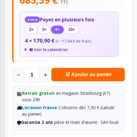
TTC
Payez en plusieurs fois
alma
2×
3×
4×
10×
4 × 170,90 €
(+ ~17,64 € de frais)
📅 Voir le calendrier
−
+
🛒 Ajouter au panier
🏪
Retrait gratuit
en magasin Strasbourg (67)
sous 24h
🚚
Livraison France
Colissimo dès 7,90 € (calculé
au panier)
🛡️
Garantie 2 ans
pièce et main d'œuvre · SAV local