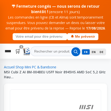
🌴 Fermeture congés — nous serons de retour
bientôt !
(encore 11 jours)
Les commandes en ligne (CB et Alma) sont temporairement
suspendues. Vous pouvez demander un devis ou laisser votre
email pour être prévenu de la reprise — Reprise le
17/08/2026
.
🔔 Me prévenir
0
🛒
FR
EN
DE
Accueil
›
Shop
›
Mini PC & Barebone
›
MSI Cubi Z AI 8M-004BEU USFF Noir 8945HS AMD SoC 5,2 GHz
Hau…