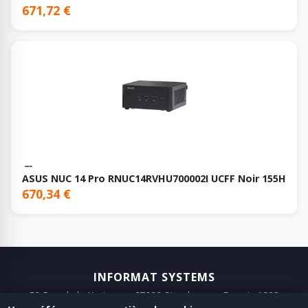
671,72 €
ASUS NUC 14 Pro RNUC14RVHU700002I UCFF Noir 155H
670,34 €
INFORMAT SYSTEMS
50 Rue de la Krutenau, 67000 Strasbourg · Depuis 1993