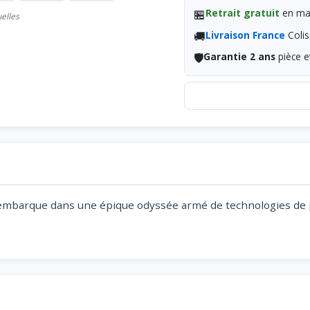
🏪
Retrait gratuit
en mag
uelles
🚚
Livraison France
Colis
🛡️
Garantie 2 ans
pièce e
r s'embarque dans une épique odyssée armé de technologies de p