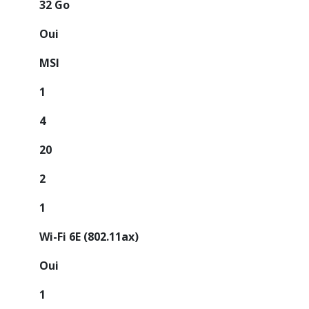
32 Go
Oui
MSI
1
4
20
2
1
Wi-Fi 6E (802.11ax)
Oui
1