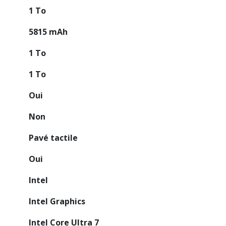
1 To
5815 mAh
1 To
1 To
Oui
Non
Pavé tactile
Oui
Intel
Intel Graphics
Intel Core Ultra 7