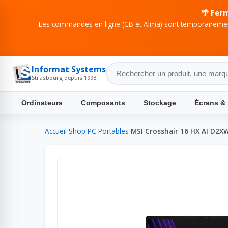
🌴 Fer
Les commandes en ligne (CB et Alma) sont temporairement
Informat Systems
Strasbourg depuis 1993
Ordinateurs
Composants
Stockage
Écrans &
Accueil
›
Shop
›
PC Portables
›
MSI Crosshair 16 HX AI D2X