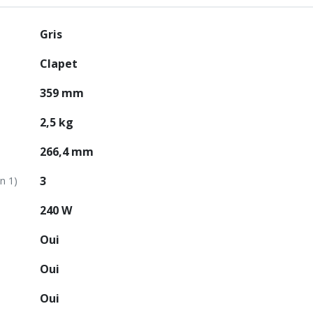
Gris
Clapet
359 mm
2,5 kg
266,4 mm
3
n 1)
240 W
Oui
Oui
Oui