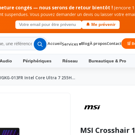
meture congés — nous serons de retour bientôt !
(encore 1
 suspendues. Vous pouvez demander un devis ou laisser votre email 
🔔 Me prévenir
Accueil
Blog
À propos
Contact
🛒 B
Services ▾
 Audio
Périphériques
Réseau
Bureautique & Pro
WGKG-013FR Intel Core Ultra 7 255H…
MSI Crosshair