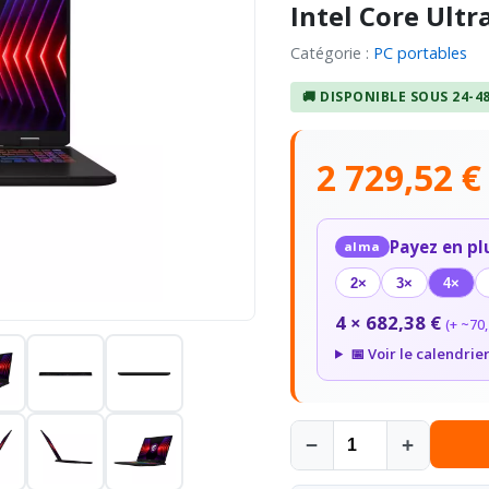
Intel Core Ultr
Catégorie :
PC portables
🚚 DISPONIBLE SOUS 24-4
2 729,52 
Payez en pl
alma
2×
3×
4×
4 × 682,38 €
(+ ~70,
📅 Voir le calendrie
−
+