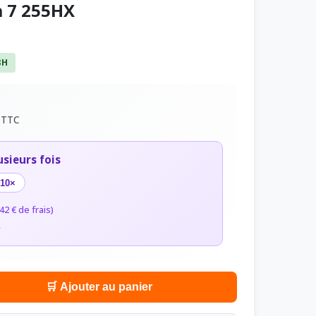
a 7 255HX
8H
€
TTC
usieurs fois
10×
42 € de frais)
r
🛒 Ajouter au panier