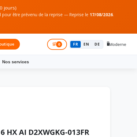
0 jours)
pour être prévenu de la reprise — Reprise le
17/08/2026
.
🖥️
outique
Connexion
🛒
FR
EN
DE
Moderne
0
Nos services
 16 HX AI D2XWGKG-013FR