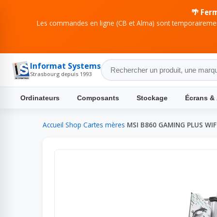
🌴 Fer
Les commandes en ligne (CB et Alma) sont temporairement
Informat Systems
Strasbourg depuis 1993
Ordinateurs
Composants
Stockage
Écrans &
Accueil
›
Shop
›
Cartes mères
›
MSI B860 GAMING PLUS WIF