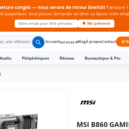
meture congés — nous serons de retour bientôt !
(encore 1
 suspendues. Vous pouvez demander un devis ou laisser votre email 
🔔 Me prévenir
Accueil
Blog
À propos
Contact
🛒 B
Services ▾
 Audio
Périphériques
Réseau
Bureautique & Pro
I
MSI B860 GAMI