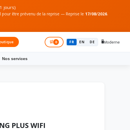
1 jours)
pour être prévenu de la reprise — Reprise le
17/08/2026
.
🖥️
outique
Connexion
🛒
FR
EN
DE
Moderne
0
Nos services
NG PLUS WIFI