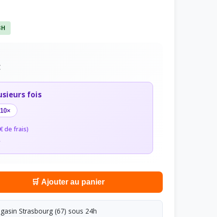
8H
C
usieurs fois
10×
€ de frais)
r
🛒 Ajouter au panier
asin Strasbourg (67) sous 24h