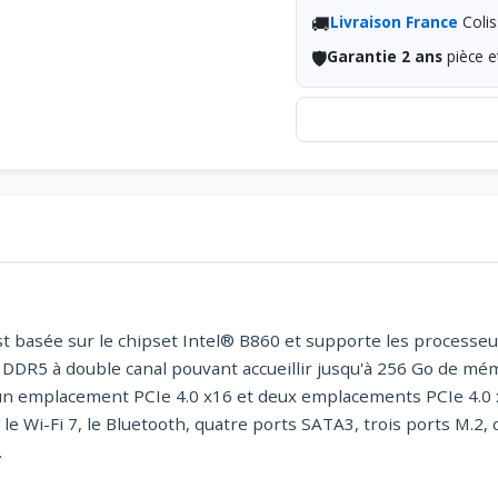
🚚
Livraison France
Colis
🛡️
Garantie 2 ans
pièce e
basée sur le chipset Intel® B860 et supporte les processeur
5 à double canal pouvant accueillir jusqu'à 256 Go de mémoi
n emplacement PCIe 4.0 x16 et deux emplacements PCIe 4.0 
 le Wi-Fi 7, le Bluetooth, quatre ports SATA3, trois ports M.2
.