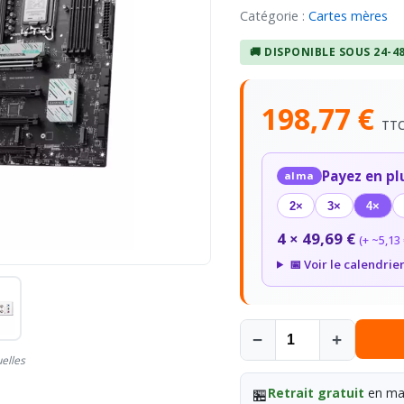
Catégorie :
Cartes mères
🚚 DISPONIBLE SOUS 24-4
198,77 €
TT
Payez en pl
alma
2×
3×
4×
4 × 49,69 €
(+ ~5,13 
📅 Voir le calendrie
−
+
uelles
🏪
Retrait gratuit
en mag