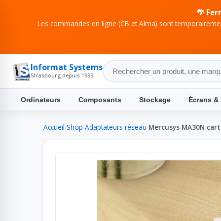
🌴 Fer
Les commandes en ligne (CB et Alma) sont temporairement
Informat Systems
Strasbourg depuis 1993
Ordinateurs
Composants
Stockage
Écrans &
Accueil
›
Shop
›
Adaptateurs réseau
›
Mercusys MA30N cart