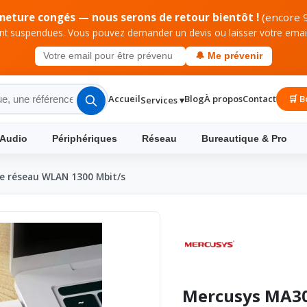
meture congés — nous serons de retour bientôt !
(encore 9
 suspendues. Vous pouvez demander un devis ou laisser votre email 
🔔 Me prévenir
Accueil
Blog
À propos
Contact
🛒 B
Services ▾
 Audio
Périphériques
Réseau
Bureautique & Pro
e réseau WLAN 1300 Mbit/s
Mercusys MA30