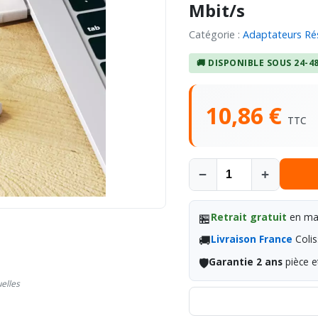
Mbit/s
Catégorie :
Adaptateurs Ré
🚚 DISPONIBLE SOUS 24-4
10,86 €
TTC
−
+
🏪
Retrait gratuit
en mag
🚚
Livraison France
Colis
🛡️
Garantie 2 ans
pièce e
uelles