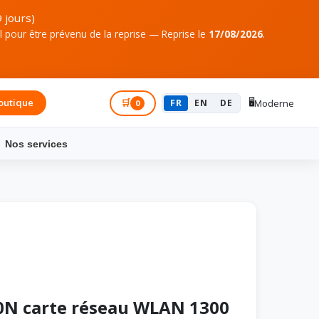
 jours)
pour être prévenu de la reprise — Reprise le
17/08/2026
.
🖥️
outique
Connexion
🛒
FR
EN
DE
Moderne
0
Nos services
N carte réseau WLAN 1300