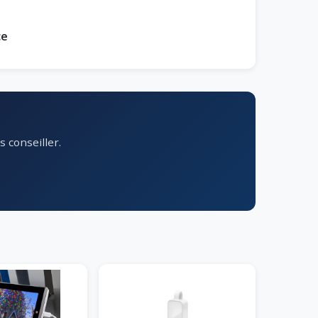
ce
 conseiller.