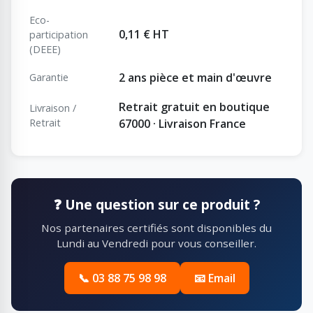
Eco-
0,11 € HT
participation
(DEEE)
2 ans pièce et main d'œuvre
Garantie
Retrait gratuit en boutique
Livraison /
Retrait
67000 · Livraison France
❓ Une question sur ce produit ?
Nos partenaires certifiés sont disponibles du
Lundi au Vendredi pour vous conseiller.
📞 03 88 75 98 98
📧 Email