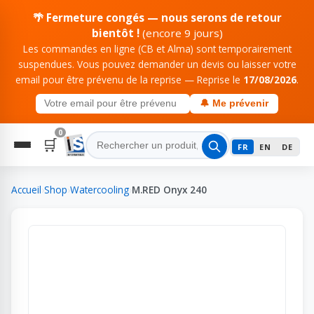
🌴 Fermeture congés — nous serons de retour
bientôt !
(encore 9 jours)
Les commandes en ligne (CB et Alma) sont temporairement
suspendues. Vous pouvez demander un devis ou laisser votre
email pour être prévenu de la reprise — Reprise le
17/08/2026
.
🔔 Me prévenir
0
🛒
FR
EN
DE
Accueil
›
Shop
›
Watercooling
›
M.RED Onyx 240