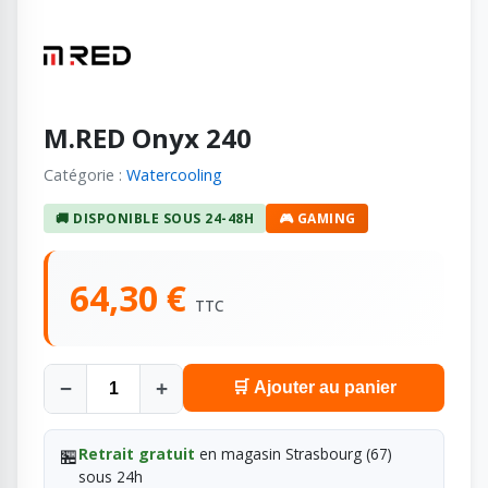
M.RED Onyx 240
Catégorie :
Watercooling
🚚 DISPONIBLE SOUS 24-48H
🎮 GAMING
64,30 €
TTC
−
+
🛒 Ajouter au panier
🏪
Retrait gratuit
en magasin Strasbourg (67)
sous 24h