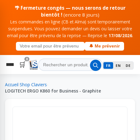
🌴 Fermeture congés — nous serons de retour
bientôt !
(encore 8 jours)
Les commandes en ligne (CB et Alma) sont temporairement
suspendues. Vous pouvez demander un devis ou laisser votre
email pour être prévenu de la reprise — Reprise le
17/08/2026
.
🔔 Me prévenir
0
🛒
FR
EN
DE
Accueil
›
Shop
›
Claviers
›
LOGITECH ERGO K860 for Business - Graphite