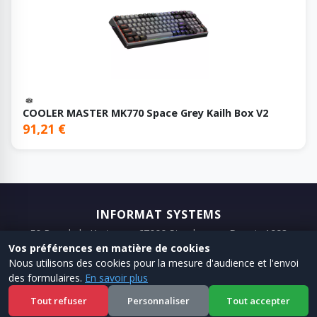
COOLER MASTER MK770 Space Grey Kailh Box V2
91,21 €
INFORMAT SYSTEMS
50 Rue de la Krutenau, 67000 Strasbourg · Depuis 1993
Vos préférences en matière de cookies
📞 03 88 75 98 98
📧 Email
Nous utilisons des cookies pour la mesure d'audience et l'envoi
des formulaires.
En savoir plus
← Site
·
Shop
·
Mentions legales
·
CGV
Tout refuser
Personnaliser
Tout accepter