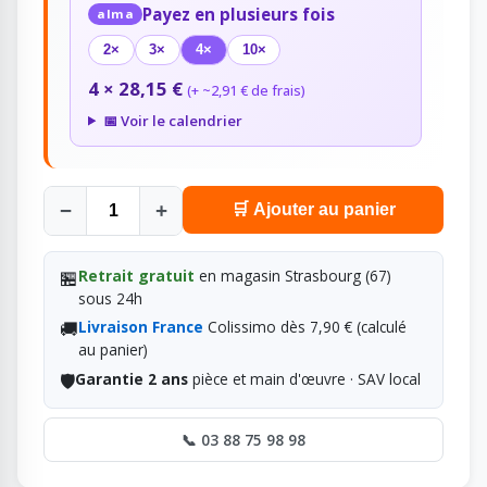
Payez en plusieurs fois
alma
2×
3×
4×
10×
4 × 28,15 €
(+ ~2,91 € de frais)
📅 Voir le calendrier
−
+
🛒 Ajouter au panier
🏪
Retrait gratuit
en magasin Strasbourg (67)
sous 24h
🚚
Livraison France
Colissimo dès 7,90 € (calculé
au panier)
🛡️
Garantie 2 ans
pièce et main d'œuvre · SAV local
📞 03 88 75 98 98