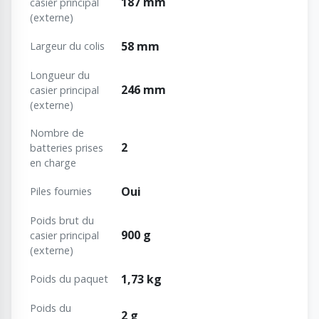
187 mm
casier principal
(externe)
58 mm
Largeur du colis
Longueur du
246 mm
casier principal
(externe)
Nombre de
2
batteries prises
en charge
Oui
Piles fournies
Poids brut du
900 g
casier principal
(externe)
1,73 kg
Poids du paquet
Poids du
2 g