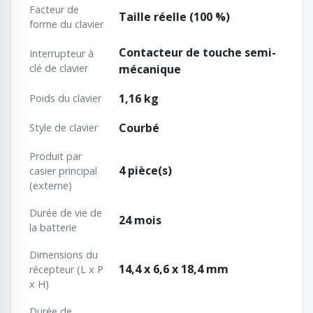
Facteur de
Taille réelle (100 %)
forme du clavier
Contacteur de touche semi-
Interrupteur à
clé de clavier
mécanique
1,16 kg
Poids du clavier
Courbé
Style de clavier
Produit par
4 pièce(s)
casier principal
(externe)
Durée de vie de
24 mois
la batterie
Dimensions du
14,4 x 6,6 x 18,4 mm
récepteur (L x P
x H)
Durée de