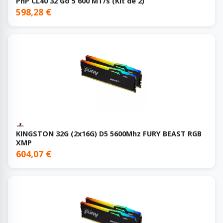
PnP CL40 32 Go 5 600 MT/s (Kit de 2)
598,28 €
KINGSTON 32G (2x16G) D5 5600Mhz FURY BEAST RGB
XMP
604,07 €