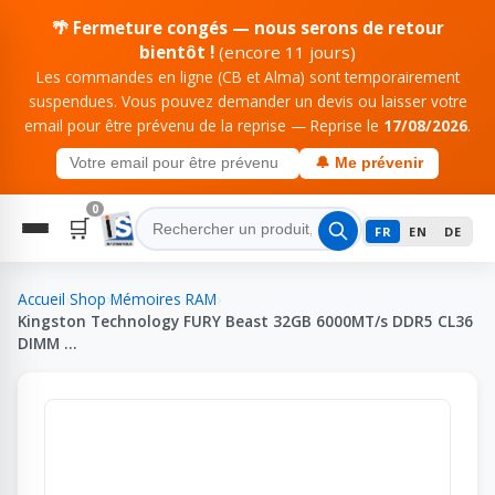
🌴 Fermeture congés — nous serons de retour
bientôt !
(encore 11 jours)
Les commandes en ligne (CB et Alma) sont temporairement
suspendues. Vous pouvez demander un devis ou laisser votre
email pour être prévenu de la reprise — Reprise le
17/08/2026
.
🔔 Me prévenir
0
🛒
FR
EN
DE
Accueil
›
Shop
›
Mémoires RAM
›
Kingston Technology FURY Beast 32GB 6000MT/s DDR5 CL36
DIMM …