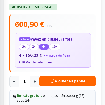
🚚 DISPONIBLE SOUS 24-48H
600,90 €
TTC
Payez en plusieurs fois
alma
2×
3×
4×
10×
4 × 150,23 €
(+ ~15,50 € de frais)
📅 Voir le calendrier
−
+
🛒 Ajouter au panier
🏪
Retrait gratuit
en magasin Strasbourg (67)
sous 24h