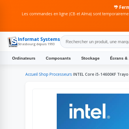
🌴 Fer
Les commandes en ligne (CB et Alma) sont temporairement
Informat Systems
Strasbourg depuis 1993
Ordinateurs
Composants
Stockage
Écrans &
Accueil
›
Shop
›
Processeurs
›
INTEL Core i5-14600KF Trayo