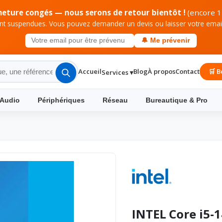
meture congés — nous serons de retour bientôt !
(encore 1
 suspendues. Vous pouvez demander un devis ou laisser votre email 
🔔 Me prévenir
Accueil
Blog
À propos
Contact
🛒 B
Services ▾
 Audio
Périphériques
Réseau
Bureautique & Pro
INTEL Core i5-