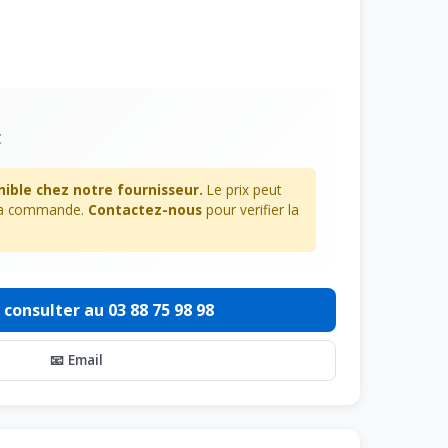
C
nible chez notre fournisseur.
Le prix peut
 la commande.
Contactez-nous
pour verifier la
 consulter au 03 88 75 98 98
📧 Email