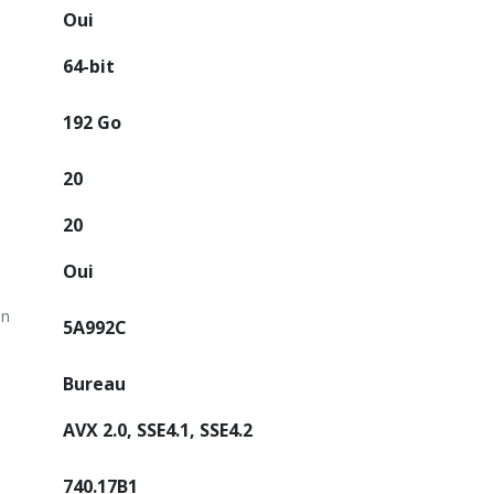
Oui
64-bit
192 Go
20
20
Oui
on
5A992C
Bureau
AVX 2.0, SSE4.1, SSE4.2
740.17B1