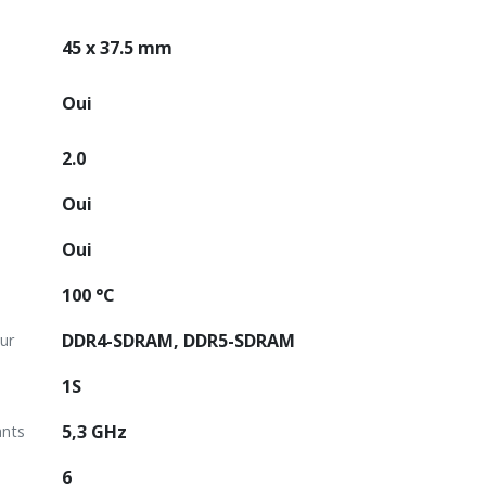
45 x 37.5 mm
Oui
2.0
Oui
Oui
100 °C
DDR4-SDRAM, DDR5-SDRAM
ur
1S
5,3 GHz
ants
6