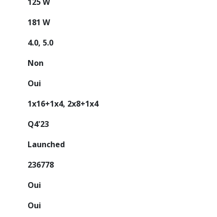
125 W
181 W
4.0, 5.0
Non
Oui
1x16+1x4, 2x8+1x4
Q4'23
Launched
236778
Oui
Oui