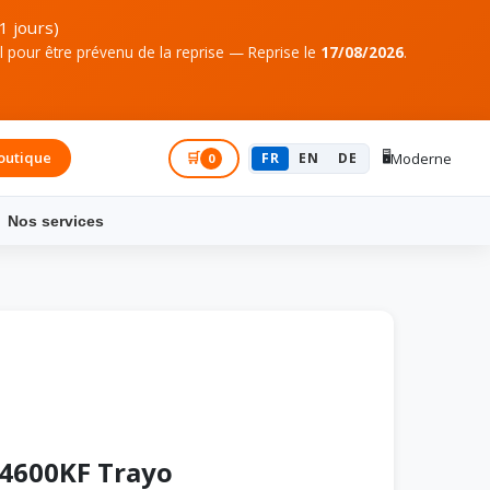
1 jours)
pour être prévenu de la reprise — Reprise le
17/08/2026
.
🖥️
outique
Connexion
🛒
FR
EN
DE
Moderne
0
Nos services
14600KF Trayo