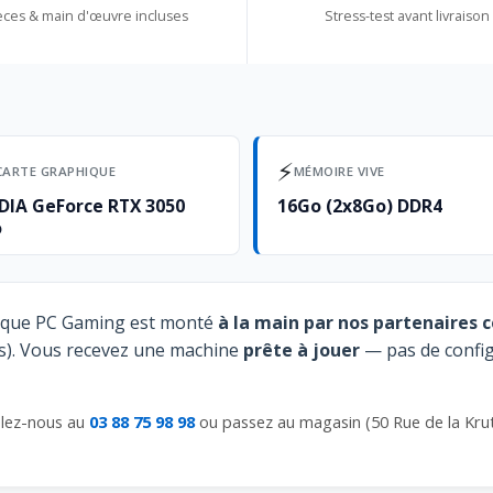
èces & main d'œuvre incluses
Stress-test avant livraison
⚡
CARTE GRAPHIQUE
MÉMOIRE VIVE
DIA GeForce RTX 3050
16Go (2x8Go) DDR4
o
aque PC Gaming est monté
à la main par nos partenaires c
ks). Vous recevez une machine
prête à jouer
— pas de configu
lez-nous au
03 88 75 98 98
ou passez au magasin (50 Rue de la Kru