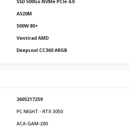
SSD 500Go NVMe PCIe 4.0
A520M
500W 80+
Ventirad AMD
Deepcool CC360 ARGB
2605217259
PC NIGHT - RTX 3050
ACA-GAM-200