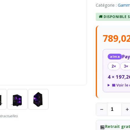
Catégorie :
Gamm
🚚 DISPONIBLE 
789,0
Pay
alma
2×
3×
4 × 197,2
📅 Voir le
−
+
tractuelles
🏪
Retrait grat