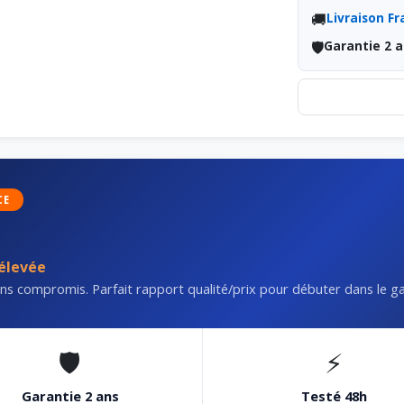
🚚
Livraison Fr
🛡️
Garantie 2 a
CE
 élevée
ans compromis. Parfait rapport qualité/prix pour débuter dans le g
🛡️
⚡
Garantie 2 ans
Testé 48h