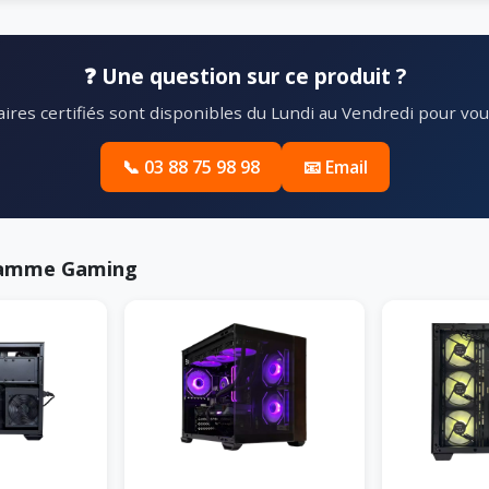
❓ Une question sur ce produit ?
ires certifiés sont disponibles du Lundi au Vendredi pour vous
📞 03 88 75 98 98
📧 Email
 Gamme Gaming