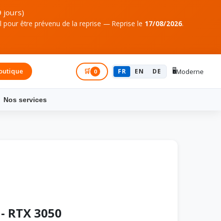
 jours)
pour être prévenu de la reprise — Reprise le
17/08/2026
.
🖥️
outique
Connexion
🛒
FR
EN
DE
Moderne
0
Nos services
- RTX 3050