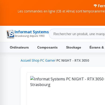
🌴 Fer
Les commandes en ligne (CB et Alma) sont temporairement
Informat Systems
Strasbourg depuis 1993
Ordinateurs
Composants
Stockage
Écrans &
Accueil
›
Shop
›
PC Gamer
›
PC NIGHT - RTX 3050