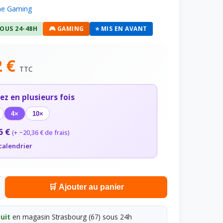
e Gaming
SOUS 24-48H
🎮 GAMING
⭐ MIS EN AVANT
2 €
TTC
ez en plusieurs fois
4×
10×
6 €
(+ ~20,36 € de frais)
 calendrier
🛒 Ajouter au panier
uit
en magasin Strasbourg (67) sous 24h