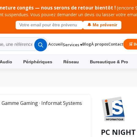
meture congés — nous serons de retour bientôt !
(encore 9
 suspendues. Vous pouvez demander un devis ou laisser votre email 
🔔 Me prévenir
Accueil
Blog
À propos
Contact
🛒 B
Services ▾
 Audio
Périphériques
Réseau
Bureautique & Pro
PC NIGHT 