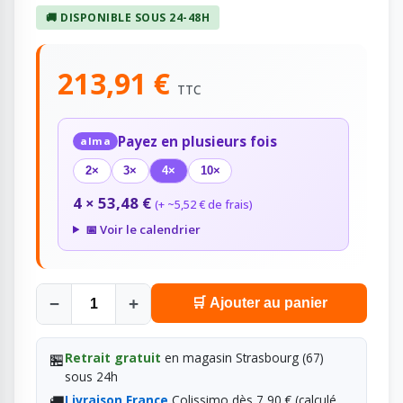
🚚 DISPONIBLE SOUS 24-48H
213,91 €
TTC
Payez en plusieurs fois
alma
2×
3×
4×
10×
4 × 53,48 €
(+ ~5,52 € de frais)
📅 Voir le calendrier
−
+
🛒 Ajouter au panier
🏪
Retrait gratuit
en magasin Strasbourg (67)
sous 24h
🚚
Livraison France
Colissimo dès 7,90 € (calculé