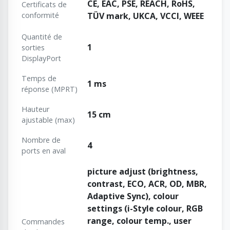
CE, EAC, PSE, REACH, RoHS,
Certificats de
conformité
TÜV mark, UKCA, VCCI, WEEE
Quantité de
1
sorties
DisplayPort
Temps de
1 ms
réponse (MPRT)
Hauteur
15 cm
ajustable (max)
Nombre de
4
ports en aval
picture adjust (brightness,
contrast, ECO, ACR, OD, MBR,
Adaptive Sync), colour
settings (i-Style colour, RGB
range, colour temp., user
Commandes