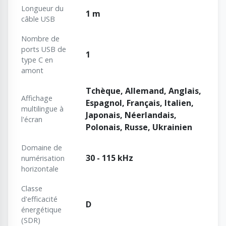
Longueur du
1 m
câble USB
Nombre de
ports USB de
1
type C en
amont
Tchèque, Allemand, Anglais,
Affichage
Espagnol, Français, Italien,
multilingue à
Japonais, Néerlandais,
l'écran
Polonais, Russe, Ukrainien
Domaine de
30 - 115 kHz
numérisation
horizontale
Classe
d'efficacité
D
énergétique
(SDR)