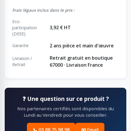
Frais légaux inclus dans le prix :
Eco-
3,92 € HT
participation
(DEEE)
2 ans pièce et main d'œuvre
Garantie
Retrait gratuit en boutique
Livraison /
Retrait
67000 · Livraison France
❓ Une question sur ce produit ?
Nos partenaires certifiés sont disponibles du
Lundi au Vendredi pour vous conseiller.
📞 03 88 75 98 98
📧 Email