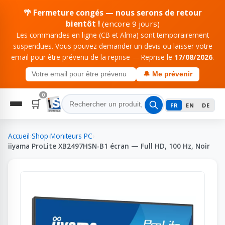
🌴 Fermeture congés — nous serons de retour
bientôt !
(encore 9 jours)
Les commandes en ligne (CB et Alma) sont temporairement
suspendues. Vous pouvez demander un devis ou laisser votre
email pour être prévenu de la reprise — Reprise le
17/08/2026
.
🔔 Me prévenir
0
🛒
FR
EN
DE
Accueil
›
Shop
›
Moniteurs PC
›
iiyama ProLite XB2497HSN-B1 écran — Full HD, 100 Hz, Noir