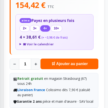
154,42 €
TTC
Payez en plusieurs fois
alma
2×
3×
4×
10×
4 × 38,61 €
(+ ~3,98 € de frais)
📅 Voir le calendrier
−
+
🛒 Ajouter au panier
🏪
Retrait gratuit
en magasin Strasbourg (67)
sous 24h
🚚
Livraison France
Colissimo dès 7,90 € (calculé
au panier)
🛡️
Garantie 2 ans
pièce et main d'œuvre · SAV local