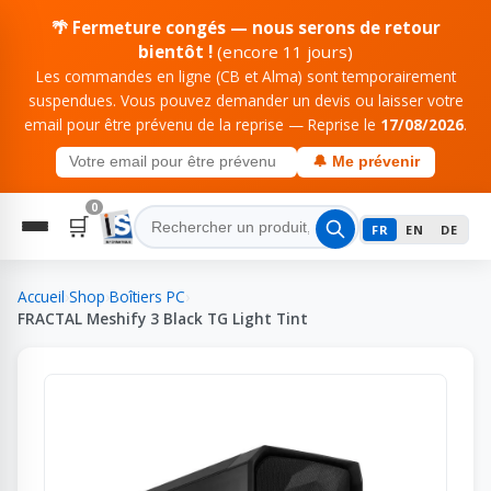
🌴 Fermeture congés — nous serons de retour
bientôt !
(encore 11 jours)
Les commandes en ligne (CB et Alma) sont temporairement
suspendues. Vous pouvez demander un devis ou laisser votre
email pour être prévenu de la reprise — Reprise le
17/08/2026
.
🔔 Me prévenir
0
🛒
FR
EN
DE
Accueil
›
Shop
›
Boîtiers PC
›
FRACTAL Meshify 3 Black TG Light Tint