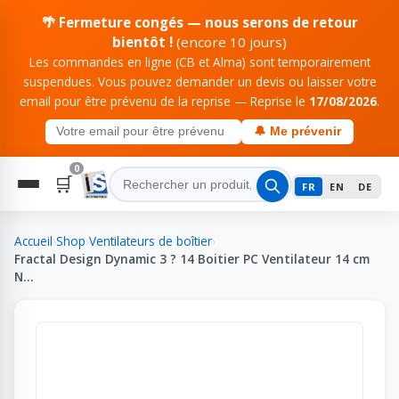
🌴 Fermeture congés — nous serons de retour
bientôt !
(encore 10 jours)
Les commandes en ligne (CB et Alma) sont temporairement
suspendues. Vous pouvez demander un devis ou laisser votre
email pour être prévenu de la reprise — Reprise le
17/08/2026
.
🔔 Me prévenir
0
🛒
FR
EN
DE
Accueil
›
Shop
›
Ventilateurs de boîtier
›
Fractal Design Dynamic 3 ? 14 Boitier PC Ventilateur 14 cm
N…