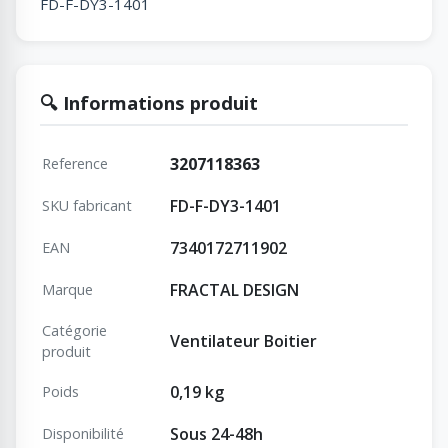
FD-F-DY3-1401
🔍 Informations produit
3207118363
Reference
FD-F-DY3-1401
SKU fabricant
7340172711902
EAN
FRACTAL DESIGN
Marque
Catégorie
Ventilateur Boitier
produit
0,19 kg
Poids
Sous 24-48h
Disponibilité