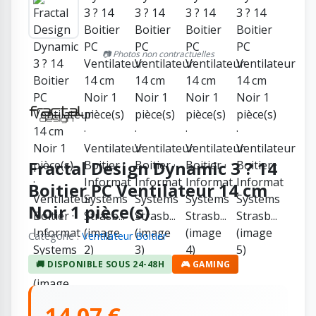
📷 Photos non contractuelles
Fractal Design Dynamic 3 ? 14
Boitier PC Ventilateur 14 cm
Noir 1 pièce(s)
Catégorie :
Ventilateur Boitier
🚚 DISPONIBLE SOUS 24-48H
🎮 GAMING
14,07 €