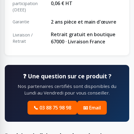
0,06 € HT
participation
(DEEE)
2 ans pièce et main d'œuvre
Garantie
Retrait gratuit en boutique
Livraison /
Retrait
67000 · Livraison France
❓ Une question sur ce produit ?
Nos partenaires certifiés sont disponibles du
Lundi au Vendredi pour vous conseiller.
📞 03 88 75 98 98
📧 Email