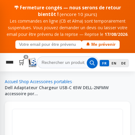
🌴 Fermeture congés — nous serons de retour
bientôt !
(encore 10 jours)
Les commandes en ligne (CB et Alma) sont temporairement
suspendues. Vous pouvez demander un devis ou laisser votre
email pour être prévenu de la reprise — Reprise le
17/08/2026
.
🔔 Me prévenir
0
🛒
FR
EN
DE
Accueil
›
Shop
›
Accessoires portables
›
Dell Adaptateur Chargeur USB-C 65W DELL-2NFMW
accessoire por…