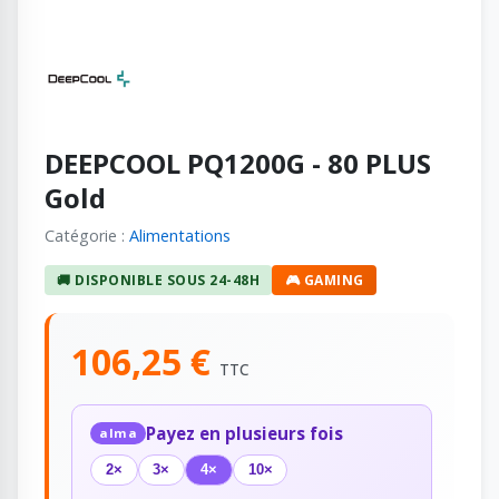
DEEPCOOL PQ1200G - 80 PLUS
Gold
Catégorie :
Alimentations
🚚 DISPONIBLE SOUS 24-48H
🎮 GAMING
106,25 €
TTC
Payez en plusieurs fois
alma
2×
3×
4×
10×