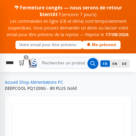
🌴 Fermeture congés — nous serons de retour
bientôt !
(encore 7 jours)
Les commandes en ligne (CB et Alma) sont temporairement
suspendues. Vous pouvez demander un devis ou laisser votre
email pour être prévenu de la reprise — Reprise le
17/08/2026
.
🔔 Me prévenir
0
🛒
FR
EN
DE
Accueil
›
Shop
›
Alimentations PC
›
DEEPCOOL PQ1200G - 80 PLUS Gold