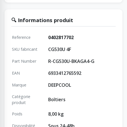
🔍 Informations produit
0402817702
Reference
CG530U 4F
SKU fabricant
R-CG530U-BKAGA4-G
Part Number
6933412765592
EAN
DEEPCOOL
Marque
Catégorie
Boîtiers
produit
8,00 kg
Poids
Sous 24-48h
Disponibilité