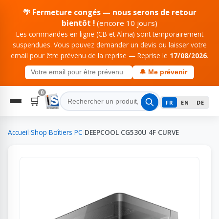
🌴 Fermeture congés — nous serons de retour
bientôt !
(encore 10 jours)
Les commandes en ligne (CB et Alma) sont temporairement
suspendues. Vous pouvez demander un devis ou laisser votre
email pour être prévenu de la reprise — Reprise le
17/08/2026
.
🔔 Me prévenir
0
🛒
FR
EN
DE
Accueil
›
Shop
›
Boîtiers PC
›
DEEPCOOL CG530U 4F CURVE