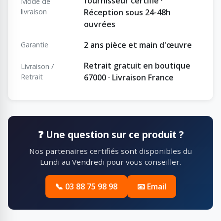
fournisseur certifié ·
Mode de
livraison
Réception sous 24-48h
ouvrées
2 ans pièce et main d'œuvre
Garantie
Retrait gratuit en boutique
Livraison /
Retrait
67000 · Livraison France
❓ Une question sur ce produit ?
Nos partenaires certifiés sont disponibles du
Lundi au Vendredi pour vous conseiller.
📞 03 88 75 98 98
📧 Email