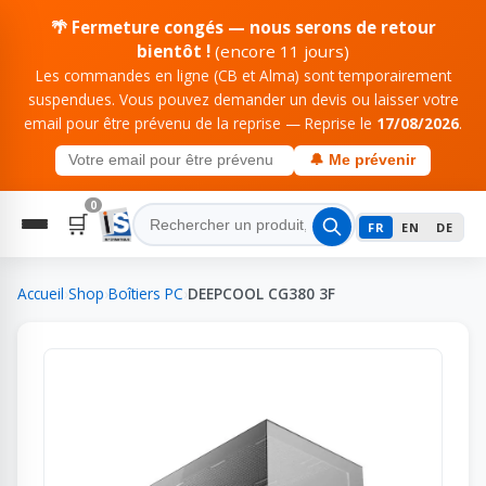
🌴 Fermeture congés — nous serons de retour
bientôt !
(encore 11 jours)
Les commandes en ligne (CB et Alma) sont temporairement
suspendues. Vous pouvez demander un devis ou laisser votre
email pour être prévenu de la reprise — Reprise le
17/08/2026
.
🔔 Me prévenir
0
🛒
FR
EN
DE
Accueil
›
Shop
›
Boîtiers PC
›
DEEPCOOL CG380 3F