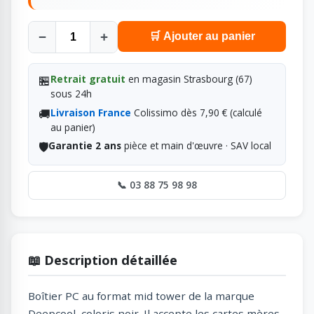
−
+
🛒 Ajouter au panier
🏪
Retrait gratuit
en magasin Strasbourg (67)
sous 24h
🚚
Livraison France
Colissimo dès 7,90 € (calculé
au panier)
🛡️
Garantie 2 ans
pièce et main d'œuvre · SAV local
📞 03 88 75 98 98
📖 Description détaillée
Boîtier PC au format mid tower de la marque
Deepcool, coloris noir. Il accepte les cartes mères