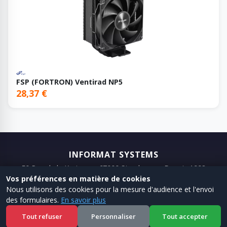
FSP (FORTRON) Ventirad NP5
28,37 €
INFORMAT SYSTEMS
50 Rue de la Krutenau, 67000 Strasbourg · Depuis 1993
Vos préférences en matière de cookies
📞 03 88 75 98 98
📧 Email
Nous utilisons des cookies pour la mesure d'audience et l'envoi
des formulaires.
En savoir plus
← Site
·
Shop
·
Mentions legales
·
CGV
Tout refuser
Personnaliser
Tout accepter