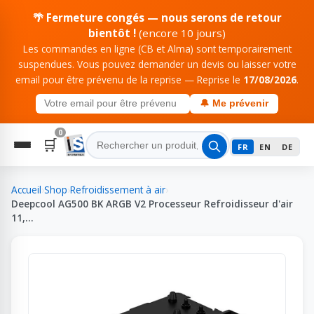
🌴 Fermeture congés — nous serons de retour
bientôt !
(encore 10 jours)
Les commandes en ligne (CB et Alma) sont temporairement
suspendues. Vous pouvez demander un devis ou laisser votre
email pour être prévenu de la reprise — Reprise le
17/08/2026
.
🔔 Me prévenir
0
🛒
FR
EN
DE
Accueil
›
Shop
›
Refroidissement à air
›
Deepcool AG500 BK ARGB V2 Processeur Refroidisseur d'air
11,…