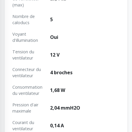
(max)
Nombre de
5
caloducs
Voyant
Oui
d'illumination
Tension du
12 V
ventilateur
Connecteur du
4 broches
ventilateur
Consommation
1,68 W
du ventilateur
Pression d'air
2,04 mmH2O
maximale
Courant du
0,14 A
ventilateur