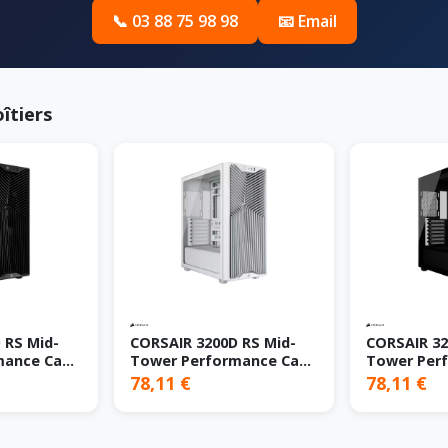
📞 03 88 75 98 98
📧 Email
îtiers
 RS Mid-
CORSAIR 3200D RS Mid-
CORSAIR 32
mance Case
Tower Performance Case
Tower Per
White
Smoke
78,11 €
78,11 €