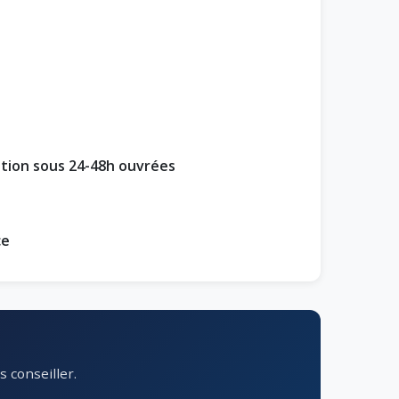
ption sous 24-48h ouvrées
ce
 conseiller.