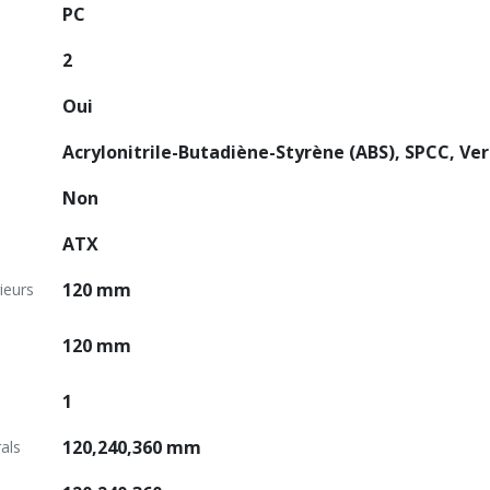
PC
2
Oui
Acrylonitrile-Butadiène-Styrène (ABS), SPCC, Ve
Non
ATX
120 mm
ieurs
120 mm
1
120,240,360 mm
als