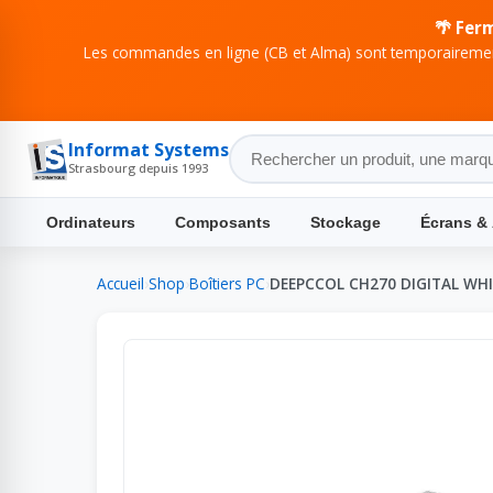
🌴 Fer
Les commandes en ligne (CB et Alma) sont temporairement
Informat Systems
Strasbourg depuis 1993
Ordinateurs
Composants
Stockage
Écrans &
Accueil
›
Shop
›
Boîtiers PC
›
DEEPCCOL CH270 DIGITAL WHI