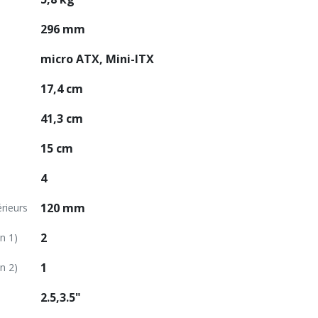
296 mm
micro ATX, Mini-ITX
17,4 cm
41,3 cm
15 cm
4
120 mm
rieurs
2
n 1)
1
n 2)
2.5,3.5"