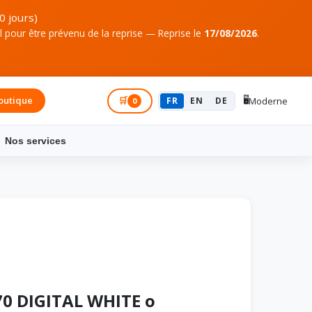
0 jours)
pour être prévenu de la reprise — Reprise le
17/08/2026
.
🖥️
outique
Connexion
🛒
FR
EN
DE
Moderne
0
Nos services
0 DIGITAL WHITE o