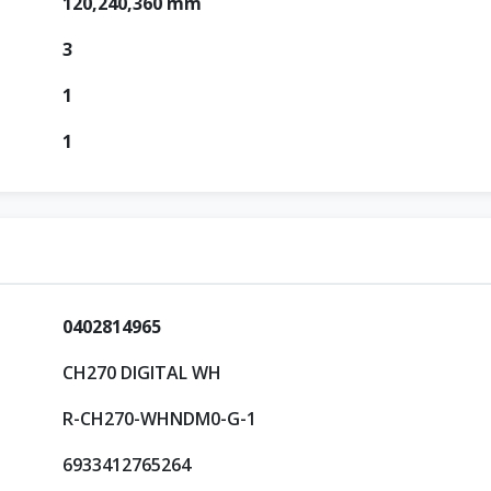
120,240,360 mm
3
1
1
0402814965
CH270 DIGITAL WH
R-CH270-WHNDM0-G-1
6933412765264