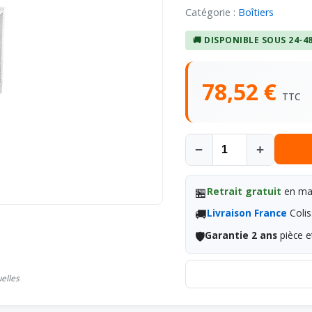
Catégorie :
Boîtiers
🚚 DISPONIBLE SOUS 24-4
78,52 €
TTC
−
+
🏪
Retrait gratuit
en mag
🚚
Livraison France
Colis
🛡️
Garantie 2 ans
pièce e
uelles