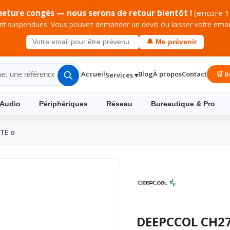
meture congés — nous serons de retour bientôt !
(encore 1
 suspendues. Vous pouvez demander un devis ou laisser votre email 
🔔 Me prévenir
Accueil
Blog
À propos
Contact
🛒 B
Services ▾
 Audio
Périphériques
Réseau
Bureautique & Pro
TE o
DEEPCCOL CH27