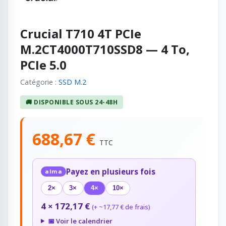
Crucial T710 4T PCIe
M.2CT4000T710SSD8 — 4 To,
PCIe 5.0
Catégorie :
SSD M.2
🚚 DISPONIBLE SOUS 24-48H
688,67 €
TTC
Payez en plusieurs fois
alma
2×
3×
4×
10×
4 × 172,17 €
(+ ~17,77 € de frais)
📅 Voir le calendrier