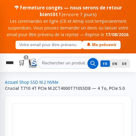
🌴 Fermeture congés — nous serons de retour
bientôt !
(encore 7 jours)
Les commandes en ligne (CB et Alma) sont temporairement
suspendues. Vous pouvez demander un devis ou laisser votre
email pour être prévenu de la reprise — Reprise le
17/08/2026
.
🔔 Me prévenir
0
🛒
FR
EN
DE
Accueil
›
Shop
›
SSD M.2 NVMe
›
Crucial T710 4T PCIe M.2CT4000T710SSD8 — 4 To, PCIe 5.0