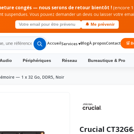
meture congés — nous serons de retour bientôt !
(encore 1
 suspendues. Vous pouvez demander un devis ou laisser votre email 
🔔 Me prévenir
Accueil
Blog
À propos
Contact
🛒 B
Services ▾
 Audio
Périphériques
Réseau
Bureautique & Pro
émoire — 1 x 32 Go, DDR5, Noir
Crucial CT32G