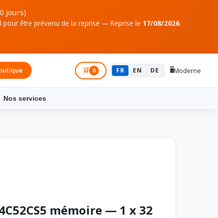
0 jours)
pour être prévenu de la reprise — Reprise le
17/08/2026
.
🖥️
outique
Connexion
🛒
FR
EN
DE
Moderne
0
Nos services
64C52CS5 mémoire — 1 x 32