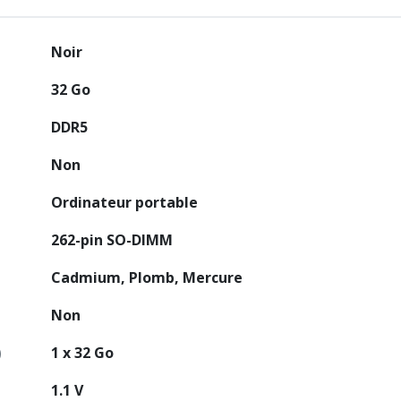
Noir
32 Go
DDR5
Non
Ordinateur portable
262-pin SO-DIMM
Cadmium, Plomb, Mercure
Non
1 x 32 Go
)
1.1 V