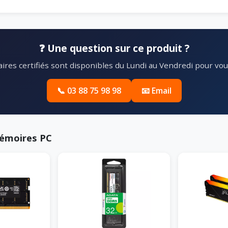
❓ Une question sur ce produit ?
ires certifiés sont disponibles du Lundi au Vendredi pour vous
📞 03 88 75 98 98
📧 Email
Mémoires PC