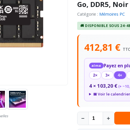
Go, DDR5, Noir
Catégorie :
Mémoires PC
🚚 DISPONIBLE SOUS 24-4
412,81 €
TT
Payez en pl
alma
2×
3×
4×
4 × 103,20 €
(+ ~10,
📅 Voir le calendrie
uelles
−
+