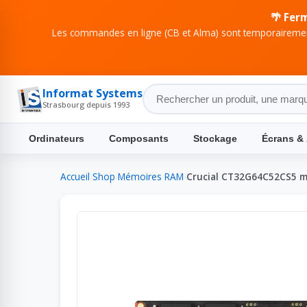
🌴 Fer
Les commandes en ligne (CB et Alma) sont temporairement
Informat Systems
Strasbourg depuis 1993
Ordinateurs
Composants
Stockage
Écrans &
Accueil
›
Shop
›
Mémoires RAM
›
Crucial CT32G64C52CS5 m