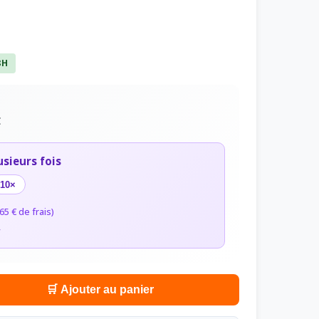
8H
C
usieurs fois
10×
65 € de frais)
r
🛒 Ajouter au panier